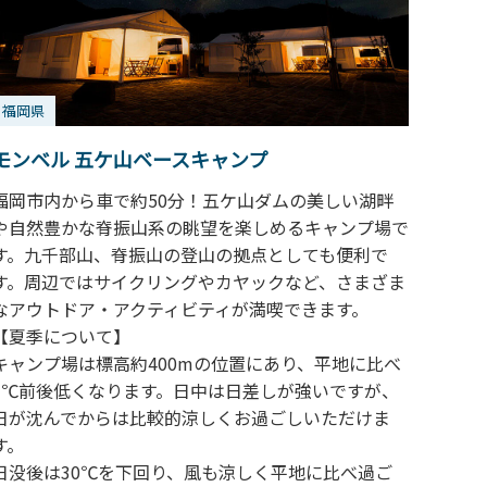
福岡県
モンベル 五ケ山ベースキャンプ
福岡市内から車で約50分！五ケ山ダムの美しい湖畔
や自然豊かな脊振山系の眺望を楽しめるキャンプ場で
す。九千部山、脊振山の登山の拠点としても便利で
す。周辺ではサイクリングやカヤックなど、さまざま
なアウトドア・アクティビティが満喫できます。
【夏季について】
キャンプ場は標高約400mの位置にあり、平地に比べ
3℃前後低くなります。日中は日差しが強いですが、
日が沈んでからは比較的涼しくお過ごしいただけま
す。
日没後は30℃を下回り、風も涼しく平地に比べ過ご