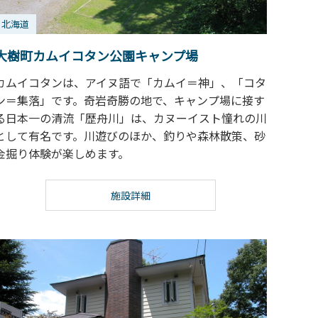
北海道
大樹町カムイコタン公園キャンプ場
カムイコタンは、アイヌ語で「カムイ＝神」、「コタ
ン＝集落」です。奇岩奇勝の地で、キャンプ場に接す
る日本一の清流「歴舟川」は、カヌーイスト憧れの川
として有名です。川遊びのほか、釣りや森林散策、砂
金掘り体験が楽しめます。
施設詳細