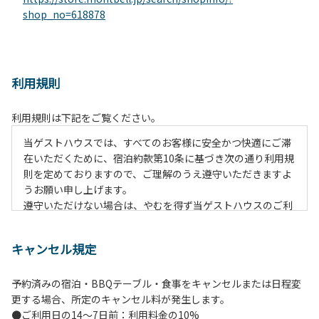
shop_no=618878
利用規則
利用規則は下記をご覧ください。
当ゲストハウスでは、すべてのお客様に安全かつ快適にご滞
在いただくために、宿泊約款第10条に基づき次の通り利用規
則を定めておりますので、ご理解のうえ遵守いただきますよ
うお願い申し上げます。
遵守いただけない場合は、やむを得ず当ゲストハウスのご利
用をお断りすることがございますので、ご留意くださいます
ようお願い申し上げます。
キャンセル規定
【火災予防上お守りいただきたい事項】
予約済みの宿泊・BBQテーブル・食事をキャンセルまたは日程変
１．当施設内に火薬や揮発油など、発火物、引火性物質は持
更する場合、所定のキャンセル料が発生します。
ち込まないでください。
●ご利用日の14～7日前：利用料金の10%
２．喫煙は、所定の場所（①正面玄関出て左側 ②2階喫煙