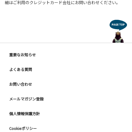
細はご利用のクレジットカード会社にお問い合わせください。
タッフへお声掛けください）
６．当ゲストハウスの営業施設以外の場所に許可なく立ち入
ったり、立ち入りを強要しないでください。
７．廊下やロビー等の場所に所持品を放置しないでくださ
い。
８．未成年のみのご宿泊は、特に保護者の許可のない限りお
断りさせていただきます。
【維持管理上お守りいただきたい事項】
重要なお知らせ
１．動物、鳥類（ペット類）の同伴はご遠慮願います。
２．著しく悪臭を発するものは持ち込まないでください。
よくある質問
３．適法に所持を許可されていない鉄砲刀剣類、薬物などは
持ち込まないでください。
お問い合わせ
４．施設内の装飾品を外したり、移動させたりしないでくだ
さい。
メールマガジン登録
５．宿泊登録をされていない方を施設内に入れないでくださ
い。
６．近隣住民に迷惑となるような、高声放歌、喧騒な行為、
個人情報保護方針
その他、他人に嫌悪感を与えるような行為はお控えくださ
い。
Cookieポリシー