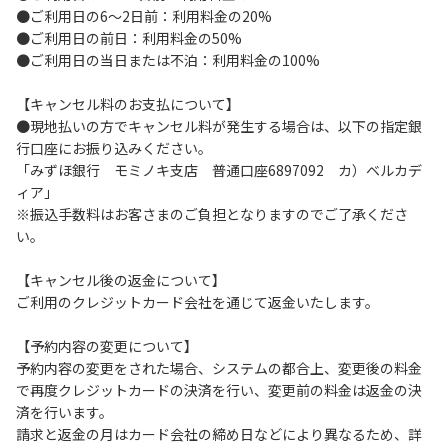
●ご利用日の6～2日前：利用料金の20%
ルーム）にてお願いします。所定の場所以外での喫煙はご遠
●ご利用日の前日：利用料金の50%
慮願います。
●ご利用日の当日または不泊：利用料金の100%
３．客室内は全室禁煙です。
４．国宝指定の施設が隣接していますので当施設周辺の屋外
【キャンセル料のお支払について】
での花火、焚火は厳禁です。
●現地払いの方でキャンセル料が発生する場合は、以下の指定銀
５．その他、火災の原因となるような行為は厳禁です。
行口座にお振り込みください。
「みずほ銀行 モミノキ支店 普通口座6897092 カ）ベルカデ
【保安上お守りいただきたい事項】
ィア」
１．ご滞在中にお部屋から出られる際には、施錠をしてくだ
※振込手数料はお客さまのご負担となりますのでご了承くださ
さい。
い。
２．館外へ外出される際は、フロントに鍵をお預けくださ
い。
【キャンセル後の返金について】
３．貴重品の管理は各自で行ってください。１階廊下中央に
ご利用のクレジットカード会社を通じて返金いたします。
貴重品ロッカーをご用意しております。
４．ご訪問客と客室内でのご面会はご遠慮ください。ご面会
【予約内容の変更について】
はロビー又はラウンジをご利用ください。
予約内容の変更をされた場合、システムの都合上、変更後の料金
５．２２：００以降の外出は出来ません。２２：００～翌
で再度クレジットカードの決済を行い、変更前の料金は返金の決
６：００の間、出入り口は施錠しております。
済を行います。
セキュリティ警備につき、無断で開錠されますと警備会
請求と返金の月はカード会社の締め日などにより異なるため、詳
社へ発報されてしまいます。（緊急外出が必要な際は宿直ス