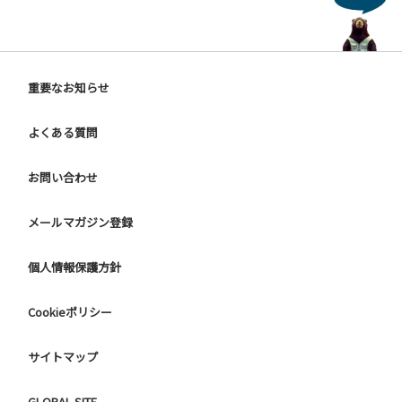
・チェックイン時の体温測定。
・定期的な施設の消毒。
・スタッフの体調管理、健康チェックの徹底。
・使い捨てスリッパをご用意しております。
・施設内の換気。
重要なお知らせ
※食事中は窓を開けて換気をさせていただく場合がございま
す。また、山の上なので朝晩は冷えます。服装は１枚多めに
よくある質問
ご用意ください。
お問い合わせ
【お客様へお願い】
・パブリックスペースでは、食事中以外はマスクの着用をお
メールマガジン登録
願いします。
・入館時は玄関に備え付けの消毒スプレーで手指の消毒をお
願いします。
個人情報保護方針
・トイレは各客室のトイレをご利用ください。
※緊急時以外の食堂のトイレの使用は禁止とさせていただき
Cookieポリシー
ます。
サイトマップ
GLOBAL SITE