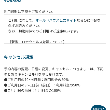
利用規則は下記をご覧ください。
ご利用に際して、
オールドハウス公式サイト
ならびに下記を
必ずお読みください。
なお、動物同伴でのご利用はご遠慮願います。
【新型コロナウイルス対策について】
現在通常よりお客様の人数を減らして予約を受け付けていま
す。
キャンセル規定
また、今後の状況次第で変わる場合がありますのでご了承く
ださい。
予約内容の変更、日程の変更、キャンセルにつきましては、下記
のとおりキャンセル料を申し受けます。
【ペンションでの取り組み】
●ご利用日の10～4日前：利用料金の30%
・お食事は席数を減らしソーシャルディスタンスを確保して
●ご利用日の3～1日前（前日）：利用料金の50%
のお食事。
●ご利用日の当日：利用料金の100%
・お食事は18時と19時の2回に分けて行います。（ご希望の
時間がある方はお申し出ください）
・スタッフはマスクをして接客。
・玄関、食堂に手指の消毒スプレーを設置。