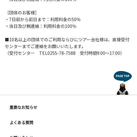
・気になる方は、ハンドジェル・除菌シート（トイレ便座用
［団体のお客様］
等）の除菌グッズ。
・7日前から前日まで：利用料金の50％
・当日及び無連絡：利用料金の100％
３、その他
・小屋内でのマスクの着用については、個人の判断に委ねる
■10名以上の団体でのご利用ならびにツアー会社様は、直接受付
ものとします。
センターまでご連絡をお願いいたします。
・ご宿泊のお客様が多い場合は、お食事を数回に分けさせて
（受付センター TEL0255-78-7588 受付時間9:00～17:00）
いただきますので、小屋スタッフの指示に従ってください。
配膳時は、飛沫防止のため会話はお控え下さい。
・山小屋は密閉された空間に近く、多くのお客様がご利用さ
れますので、感染症拡大防止にご理解をいただき、各自ご対
応をお願いします。
・今後の状況次第では、諸事内容の変更又は各種制限をさせ
ていただく場合がございます。ご理解の程よろしくお願いし
ます。
重要なお知らせ
［山小屋の利用について］
・ゴミは全てお持ち帰りいただきます。売店で購入されたビ
よくある質問
ールや飲料の空き容器、寝床でご利用された紙シーツなども
お持ち帰りをお願いします。