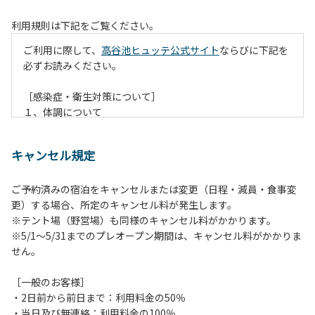
利用規則は下記をご覧ください。
ご利用に際して、
高谷池ヒュッテ公式サイト
ならびに下記を
必ずお読みください。
［感染症・衛生対策について］
１、体調について
・感染症の疑いがある場合は登山をお控え下さい。
・万が一、ご宿泊中に感染症と思われる状況が発生した場合
キャンセル規定
は、原則、下山していただきます。下山が難しい場合は、別
室等への移動をお願いする場合がございます。山小屋は特別
ご予約済みの宿泊をキャンセルまたは変更（日程・減員・食事変
な環境下におかれ医療設備がなく、救助にも時間がかかりま
更）する場合、所定のキャンセル料が発生します。
す。当小屋として、感染症拡大防止に向け一定の対策を講じ
※テント場（野営場）も同様のキャンセル料がかかります。
ますが、対応にも限界があることから、諸リスクを各自ご判
※5/1～5/31までのプレオープン期間は、キャンセル料がかかりま
断の上、ご利用くださいますようお願い申し上げます。
せん。
２、ご持参いただきたいもの
［一般のお客様］
・衛生面が気になる方は、寝床用のシュラフ・シュラフカバ
・2日前から前日まで：利用料金の50％
ー・インナーシーツ等、寝具が直接肌に触れない対策のでき
・当日及び無連絡：利用料金の100％
るもの。