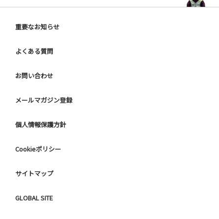
第4条（火の取り扱い）
1.焚き火は焚き火台を使用し、直火は禁止です。
2.消火バケツを必ず準備してください。
重要なお知らせ
3.花火は手持ち花火に限り、21:00まで使用可能です。打ち上
げ花火・音の大きな花火は禁止です。
よくある質問
第5条（ペットの同伴）
お問い合わせ
1.ペット同伴可能ですが、糞尿の処理は飼い主の責任で行っ
てください。
メールマガジン登録
2.無駄吠えや他の利用者への迷惑行為があった場合、退場を
お願いすることがあります。
個人情報保護方針
第6条（ドッグランの利用）
1.ドッグランは無料でご利用いただけますが、チェックイン
Cookieポリシー
時に予約が必要です（先着順）。
2.利用可能時間は、チェックイン当日の13:30〜17:30、翌日
サイトマップ
の8:00〜11:00までです。
3.ドッグラン内では以下の事項をお守りください
GLOBAL SITE
- 他の利用者や犬と仲良くしましょう。
- 攻撃的な性格の犬は利用をご遠慮ください。