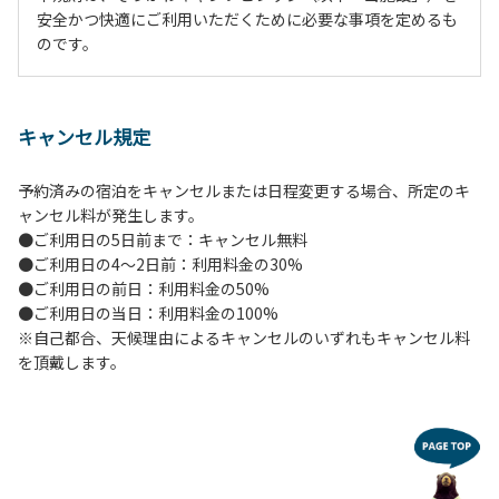
安全かつ快適にご利用いただくために必要な事項を定めるも
のです。
第2条（利用時間）
1.チェックイン ：13:00〜16:00
キャンセル規定
2.チェックアウト：11:00まで
予約済みの宿泊をキャンセルまたは日程変更する場合、所定のキ
第3条（禁止事項）
ャンセル料が発生します。
以下の行為を禁止します。違反が確認された場合、退去いた
●ご利用日の5日前まで：キャンセル無料
だく場合があります。
●ご利用日の4～2日前：利用料金の30%
1.指定場所以外での火気の使用（焚き火、バーベキュー等）
●ご利用日の前日：利用料金の50%
2.夜間（21:00以降）の大声や音楽等による騒音行為
●ご利用日の当日：利用料金の100%
3.ペットの放し飼い（ドッグラン以外ではリード必須）
※自己都合、天候理由によるキャンセルのいずれもキャンセル料
4.ゴミの不法投棄や分別違反
を頂戴します。
5.自然物（植物・きのこ・昆虫等）の採取・損壊
6.ドローンの無許可飛行
7.施設・備品の破損行為
8.野生動物への餌やり及び残飯、食物の包装紙・容器等の放
置