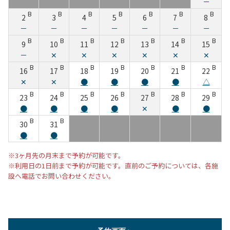
－
B
B
B
B
B
B
B
2
3
4
5
6
7
8
－
－
－
－
－
－
－
B
B
B
B
B
B
B
9
10
11
12
13
14
15
－
✕
✕
✕
✕
✕
✕
B
B
B
B
B
B
B
16
17
18
19
20
21
22
✕
✕
●
●
●
●
△
B
B
B
B
B
B
B
23
24
25
26
27
28
29
●
●
●
●
✕
●
●
B
B
30
31
●
●
※3ヶ月先の月末まで予約が可能です。
※利用日の1日前まで予約が可能です。直前のご予約については、各施
設へ電話でお問い合わせください。