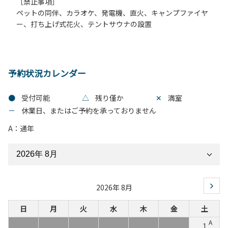
［禁止事項］
ペットの同伴、カラオケ、発電機、直火、キャンプファイヤ
ー、打ち上げ式花火、テントサウナの設置
予約状況カレンダー
●
受付可能
△
残り僅か
✕
満室
－
休業日、またはご予約を承っておりません
A：通年
2026年 8月
日
月
火
水
木
金
土
A
1