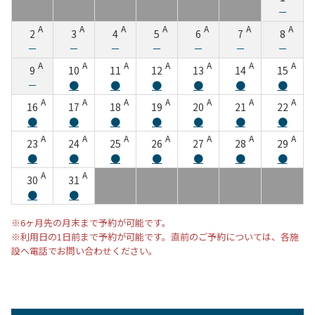
－
A
A
A
A
A
A
A
2
3
4
5
6
7
8
－
－
－
－
－
－
－
A
A
A
A
A
A
A
9
10
11
12
13
14
15
－
●
●
●
●
●
●
A
A
A
A
A
A
A
16
17
18
19
20
21
22
●
●
●
●
●
●
●
A
A
A
A
A
A
A
23
24
25
26
27
28
29
●
●
●
●
●
●
●
A
A
30
31
●
●
※6ヶ月先の月末まで予約が可能です。
※利用日の1日前まで予約が可能です。直前のご予約については、各施
設へ電話でお問い合わせください。