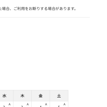
。
た場合、ご利用をお断りする場合があります。
2026年 10月
水
木
金
土
日
A
A
A
A