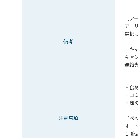
［ア
アーリ
選択
備考
［キ
キャ
連絡先
・食
・ゴ
・風
注意事項
【ペ
オー
１.