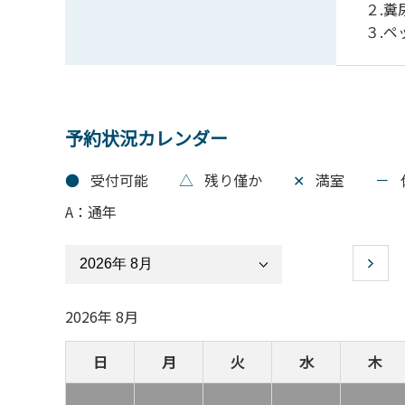
２.
３.
予約状況カレンダー
●
受付可能
△
残り僅か
✕
満室
－
A：通年
2026年 8月
日
月
火
水
木