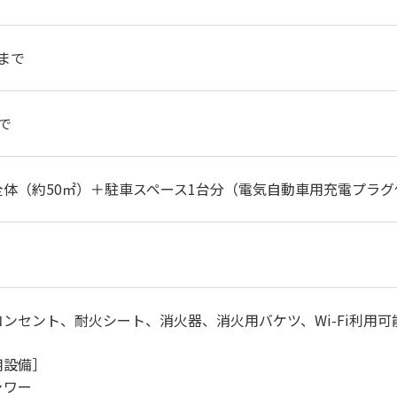
0まで
で
全体（約50㎡）＋駐車スペース1台分（電気自動車用充電プラグ
コンセント、耐火シート、消火器、消火用バケツ、Wi-Fi利用
用設備］
ャワー