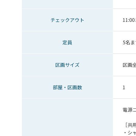
チェックアウト
11:0
定員
5名ま
区画サイズ
区画
部屋・区画数
1
電源
［共
・シ