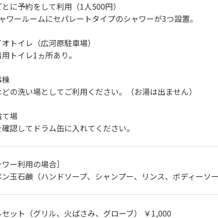
とに予約をして利用（1人500円）
シャワールームにセパレートタイプのシャワーが3つ設置。
イオトイレ（広河原駐車場）
者用トイレ1ヵ所あり。
事棟
などの洗い場としてご利用ください。（お湯は出ません）
捨て場
を確認してドラム缶に入れてください。
ャワー利用の場合］
ボン玉石鹸（ハンドソープ、シャンプー、リンス、ボディーソ
セット（グリル、火ばさみ、グローブ） ￥1,000