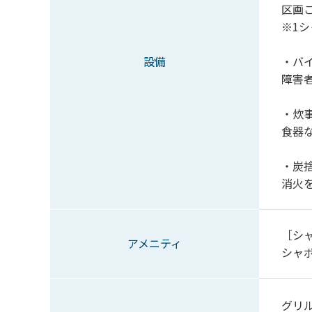
区画ご
※1
設備
・バ
障害
・炊
食器
・炭
消火
［シ
アメニティ
シャ
グリル