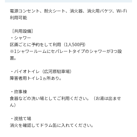
電源コンセント、耐火シート、消火器、消火用バケツ、Wi-Fi
利用可能
［共用設備］
・シャワー
区画ごとに予約をして利用（1人500円）
※1シャワールームにセパレートタイプのシャワーが3つ設
置。
・バイオトイレ（広河原駐車場）
障害者用トイレ1ヵ所あり。
・炊事棟
食器などの洗い場としてご利用ください。（お湯は出ませ
ん）
・炭捨て場
消火を確認してドラム缶に入れてください。