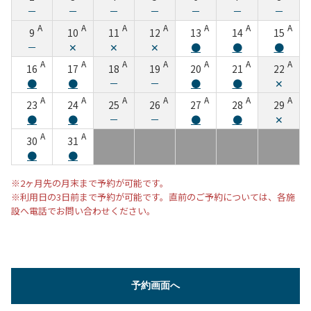
－
－
－
－
－
－
－
A
A
A
A
A
A
A
9
10
11
12
13
14
15
－
✕
✕
✕
●
●
●
A
A
A
A
A
A
A
16
17
18
19
20
21
22
●
●
－
－
●
●
✕
A
A
A
A
A
A
A
23
24
25
26
27
28
29
●
●
－
－
●
●
✕
A
A
30
31
●
●
※2ヶ月先の月末まで予約が可能です。
※利用日の3日前まで予約が可能です。直前のご予約については、各施
設へ電話でお問い合わせください。
予約画面へ