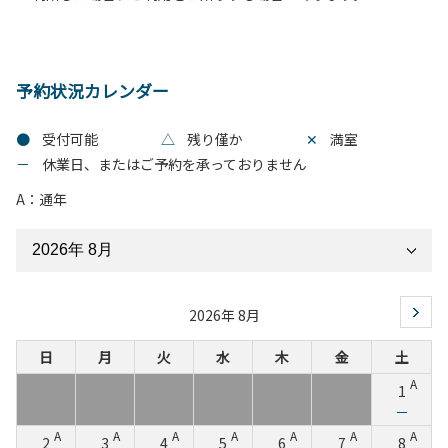
予約状況カレンダー
●
受付可能
△
残り僅か
✕
満室
－
休業日、またはご予約を承っておりません
A：通年
2026年 8月
日
月
火
水
木
金
土
A
1
－
A
A
A
A
A
A
A
2
3
4
5
6
7
8