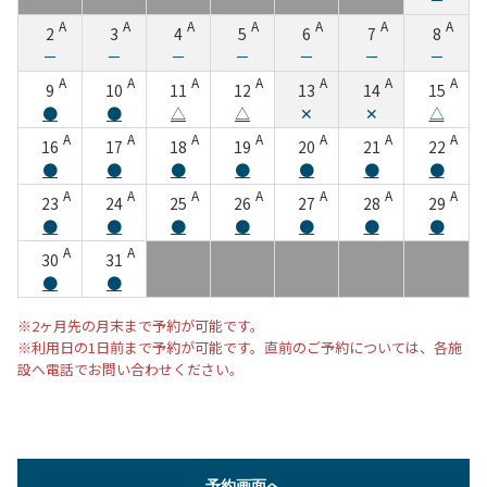
A
A
A
A
A
A
A
2
3
4
5
6
7
8
－
－
－
－
－
－
－
A
A
A
A
A
A
A
9
10
11
12
13
14
15
●
●
△
△
✕
✕
△
A
A
A
A
A
A
A
16
17
18
19
20
21
22
●
●
●
●
●
●
●
A
A
A
A
A
A
A
23
24
25
26
27
28
29
●
●
●
●
●
●
●
A
A
30
31
●
●
※2ヶ月先の月末まで予約が可能です。
※利用日の1日前まで予約が可能です。直前のご予約については、各施
設へ電話でお問い合わせください。
予約画面へ