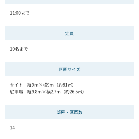
11:00まで
定員
10名まで
区画サイズ
サイト 縦9m×横9ｍ（約81㎡）
駐車場 縦9.8ｍ×横2.7ｍ（約26.5㎡）
部屋・区画数
14