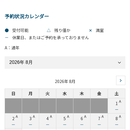
予約状況カレンダー
●
受付可能
△
残り僅か
✕
満室
－
休業日、またはご予約を承っておりません
A：通年
2026年 8月
日
月
火
水
木
金
土
A
1
－
A
A
A
A
A
A
A
2
3
4
5
6
7
8
－
－
－
－
－
－
－