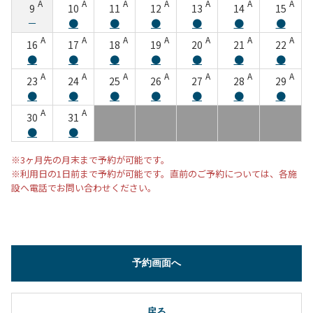
A
A
A
A
A
A
A
9
10
11
12
13
14
15
－
●
●
●
●
●
●
A
A
A
A
A
A
A
16
17
18
19
20
21
22
●
●
●
●
●
●
●
A
A
A
A
A
A
A
23
24
25
26
27
28
29
●
●
●
●
●
●
●
A
A
30
31
●
●
※3ヶ月先の月末まで予約が可能です。
※利用日の1日前まで予約が可能です。直前のご予約については、各施
設へ電話でお問い合わせください。
予約画面へ
戻る