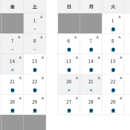
金
土
日
月
火
A
A
1
1
－
●
A
A
A
A
A
7
8
6
7
8
－
－
●
●
●
A
A
A
A
A
14
15
13
14
15
✕
●
●
●
●
A
A
A
A
A
21
22
20
21
22
●
●
✕
✕
●
A
A
A
A
A
28
29
27
28
29
●
●
●
●
●