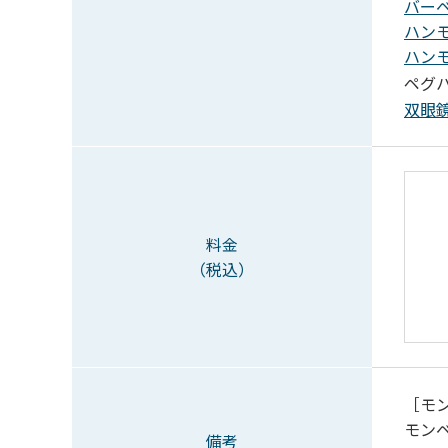
バーベ
ハンモ
ハンモ
ペグハ
双眼鏡
料金
（税込）
［モ
モン
備考