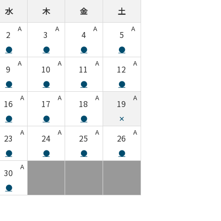
水
木
金
土
日
A
A
A
A
2
3
4
5
●
●
●
●
A
A
A
A
A
9
10
11
12
4
5
●
●
●
●
●
●
A
A
A
A
A
16
17
18
19
11
1
●
●
●
✕
●
●
A
A
A
A
A
23
24
25
26
18
1
●
●
●
●
●
●
A
A
30
25
2
●
●
●