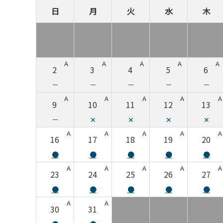
日
月
火
水
木
A
A
A
A
A
2
3
4
5
6
－
－
－
－
－
A
A
A
A
A
9
10
11
12
13
－
✕
✕
✕
✕
A
A
A
A
A
16
17
18
19
20
●
●
●
●
●
A
A
A
A
A
23
24
25
26
27
●
●
●
●
●
A
A
30
31