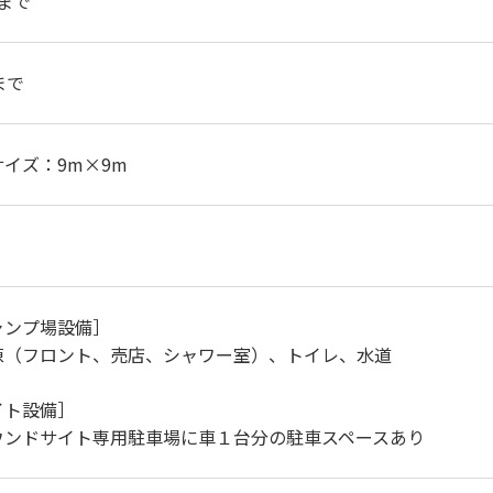
0まで
まで
イズ：9m×9m
ャンプ場設備］
棟（フロント、売店、シャワー室）、トイレ、水道
イト設備］
ウンドサイト専用駐車場に車１台分の駐車スペースあり