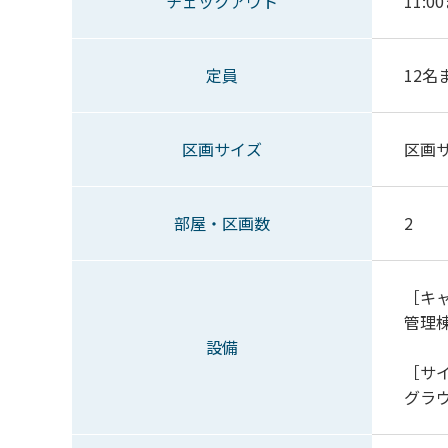
チェックアウト
11:0
定員
12名
区画サイズ
区画サ
部屋・区画数
2
［キ
管理
設備
［サ
グラ