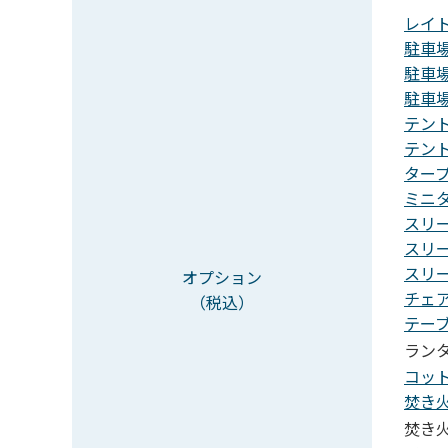
レイト
駐車場
駐車場
駐車場
テント
テント
タープ 
ミニタ
スリー
スリー
スリー
オプション
チェア
（税込）
テーブ
ランタ
コット 
焚き火
焚き火