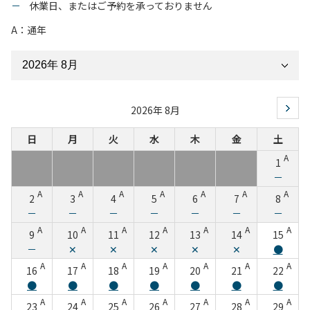
－
休業日、またはご予約を承っておりません
A：通年
2026年 8月
日
月
火
水
木
金
土
A
1
－
A
A
A
A
A
A
A
2
3
4
5
6
7
8
－
－
－
－
－
－
－
A
A
A
A
A
A
A
9
10
11
12
13
14
15
－
✕
✕
✕
✕
✕
●
A
A
A
A
A
A
A
16
17
18
19
20
21
22
●
●
●
●
●
●
●
A
A
A
A
A
A
A
23
24
25
26
27
28
29