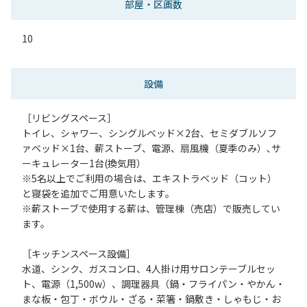
部屋・区画数
10
設備
［リビングスペース］
トイレ、シャワー、シングルベッド×2台、セミダブルソフ
ァベッド×1台、薪ストーブ、電源、扇風機（夏季のみ）､サ
ーキュレーター1台(換気用）
※5名以上でご利用の場合は、エキストラベッド（コット）
と寝袋を追加でご用意いたします。
※薪ストーブで使用する薪は、管理棟（売店）で販売してい
ます。
［キッチンスペース設備］
水道、シンク、ガスコンロ、4人掛け用サロンテーブルセッ
ト、電源（1,500w）、調理器具（鍋・フライパン・やかん・
まな板・包丁・ボウル・ざる・菜箸・鍋敷き・しゃもじ・お