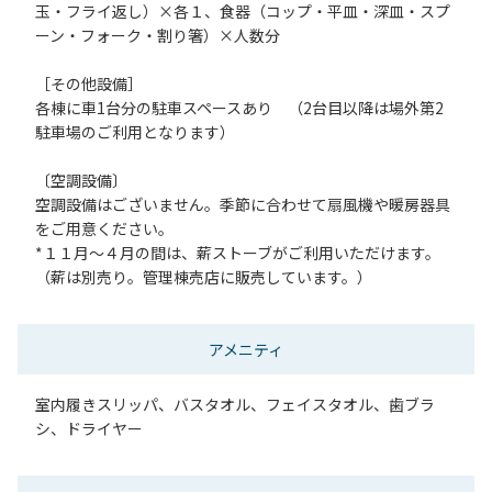
玉・フライ返し）×各１、食器（コップ・平皿・深皿・スプ
ーン・フォーク・割り箸）×人数分
［その他設備］
各棟に車1台分の駐車スペースあり （2台目以降は場外第2
駐車場のご利用となります）
〔空調設備〕
空調設備はございません。季節に合わせて扇風機や暖房器具
をご用意ください。
*１１月～４月の間は、薪ストーブがご利用いただけます。
（薪は別売り。管理棟売店に販売しています。）
アメニティ
室内履きスリッパ、バスタオル、フェイスタオル、歯ブラ
シ、ドライヤー