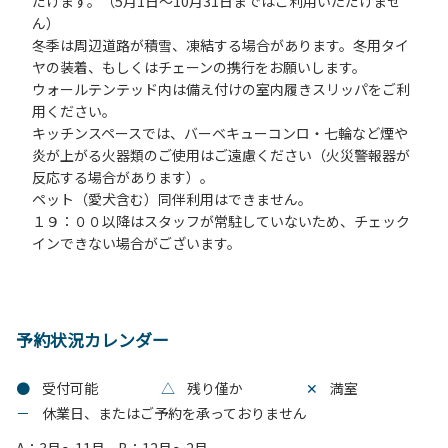
だけます。（5月1日～10月31日まではご利用いただけませ
ん）
冬季は周辺道路が積雪、凍結する場合があります。冬用タイ
ヤの装着、もしくはチェーンの携行をお願いします。
ウォールテンテッド内は備え付けの室内履きスリッパをご利
用ください。
キッチンスペースでは、バーベキューコンロ・七輪など煙や
炎が上がる火器類のご使用はご遠慮ください（火災警報器が
反応する場合があります）。
ペット（愛犬含む）同伴利用はできません。
１９：００以降はスタッフが常駐していないため、チェック
インできない場合がございます。
予約状況カレンダー
●
受付可能
△
残り僅か
✕
満室
－
休業日、またはご予約を承っておりません
A：3月～11月
B：12月～2月