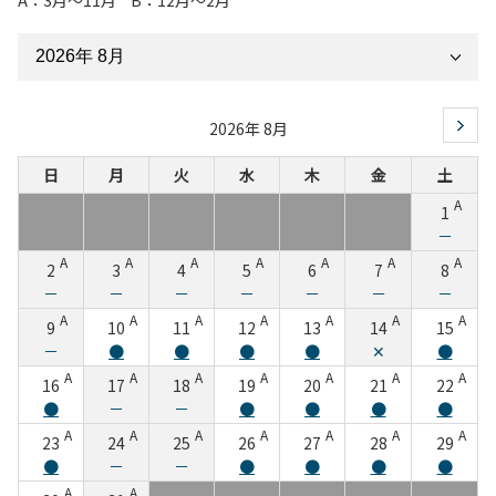
2026年 8月
日
月
火
水
木
金
土
A
1
－
A
A
A
A
A
A
A
2
3
4
5
6
7
8
－
－
－
－
－
－
－
A
A
A
A
A
A
A
9
10
11
12
13
14
15
－
●
●
●
●
✕
●
A
A
A
A
A
A
A
16
17
18
19
20
21
22
●
－
－
●
●
●
●
A
A
A
A
A
A
A
23
24
25
26
27
28
29
●
－
－
●
●
●
●
A
A