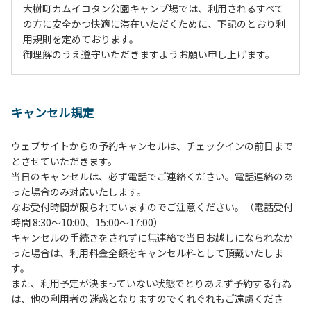
大樹町カムイコタン公園キャンプ場では、利用されるすべて
の方に安全かつ快適に滞在いただくために、下記のとおり利
用規則を定めております。
御理解のうえ遵守いただきますようお願い申し上げます。
１、動物（ペット類）の同伴は、Ａサイトのみとさせていた
だき、周囲の方への御配慮をお願いします。
キャンセル規定
２、中学生以下だけでの利用はできません。高校生以上の方
の付き添いをお願いします。
ウェブサイトからの予約キャンセルは、チェックインの前日まで
３、テントサイト（多目的広場を含む。）の使用は、事前に
とさせていただきます。
予約いただいた方のみで、連泊の方を除き、正午からです。
当日のキャンセルは、必ず電話でご連絡ください。電話連絡のあ
基本的に、テント1張りにつき1区画の予約をお願いします。
った場合のみ対応いたします。
管理棟にてチェックインの手続きを行ってください。午後3
なお受付時間が限られていますのでご注意ください。（電話受付
時前にお越しの方は、午後3時になりましたら管理棟にて手
時間 8:30～10:00、15:00～17:00）
続きを行ってください。午後5時過ぎにお越しの方は、翌朝
キャンセルの手続きをされずに無連絡で当日お越しになられなか
手続きを行ってください。
った場合は、利用料金全額をキャンセル料として頂戴いたしま
４、車両は、荷物の積み下ろし時以外は、駐車場にとめてく
す。
ださい。
また、利用予定が決まっていない状態でとりあえず予約する行為
５、チェックアウトは、午前10時まで（日帰り使用の場合は
は、他の利用者の迷惑となりますのでくれぐれもご遠慮くださ
午後5時まで）です。チェックインの手続きを行っていない