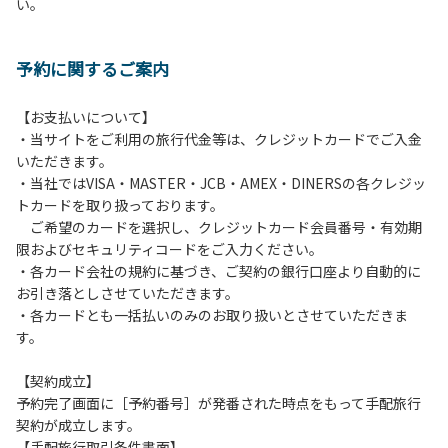
い。
方や使用人数が増えた場合は、必ず手続きを行ってくださ
い。
６、ゴミは分別されたもののみ回収します。午前8時30分か
予約に関するご案内
ら午前10時までの間にゴミステーションに出してください。
日帰り使用の方及び午前７時30分前にチェックアウトする方
は、お持ち帰りをお願いします。
【お支払いについて】
・当サイトをご利用の旅行代金等は、クレジットカードでご入金
【禁止事項】
いただきます。
カラオケ、発電機、地面での直火による焚き火、キャンプフ
・当社ではVISA・MASTER・JCB・AMEX・DINERSの各クレジッ
ァイヤー、打ち上げ式花火、テントサウナの設置
トカードを取り扱っております。
ご希望のカードを選択し、クレジットカード会員番号・有効期
【注意事項】
限およびセキュリティコードをご入力ください。
当キャンプ場のそばを流れる歴舟川は、上流で雨が降ると短
・各カード会社の規約に基づき、ご契約の銀行口座より自動的に
時間で増水し、川原で遊んでいると大変危険な状態になりや
お引き落としさせていただきます。
すく、過去にも増水により人が流される事故が数件起きてい
・各カードとも一括払いのみのお取り扱いとさせていただきま
ます。このため、河川利用者は次の事項を守り、安全に楽し
す。
く遊びましょう。
（１）川原にテントやタープを張らない。
【契約成立】
（２）雨が降ったときは川原で遊ばない。
予約完了画面に［予約番号］が発番された時点をもって手配旅行
（３）カムイコタン公園キャンプ場で雨が降らなくても、上
契約が成立します。
流で雨が降り急に増水することがあるので、水の濁りに注意
【手配旅行取引条件書面】