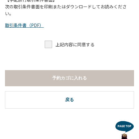
し、濁り始めたときには直ちに川原での遊びを中止する。
次の取引条件書面を印刷またはダウンロードしてお読みくださ
（４）キャンプ場の管理者や地元住民から川についての注意
い。
や警告があった場合は素直に耳を傾け、指示に従う。
取引条件書（PDF）
上記内容に同意する
予約カゴに入れる
戻る