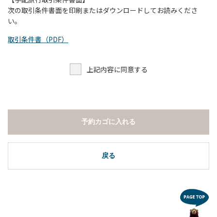
し、濁り始めたときには直ちに川原での遊びを中止する。
次の取引条件書面を印刷またはダウンロードしてお読みくださ
（４）キャンプ場の管理者や地元住民から川についての注意
い。
や警告があった場合は素直に耳を傾け、指示に従う。
取引条件書（PDF）
上記内容に同意する
予約カゴに入れる
戻る