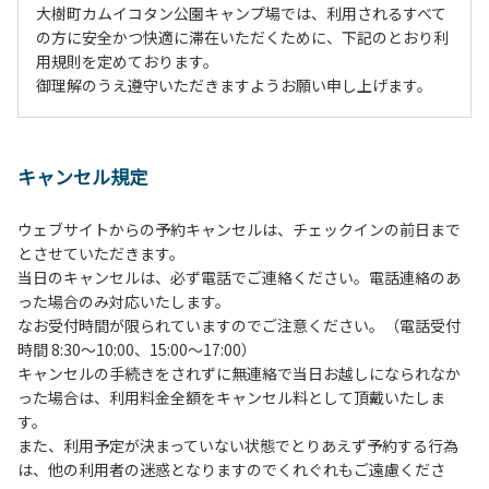
大樹町カムイコタン公園キャンプ場では、利用されるすべて
の方に安全かつ快適に滞在いただくために、下記のとおり利
用規則を定めております。
御理解のうえ遵守いただきますようお願い申し上げます。
１、動物（ペット類）の同伴は、Ａサイトのみとさせていた
だき、周囲の方への御配慮をお願いします。
キャンセル規定
２、中学生以下だけでの利用はできません。高校生以上の方
の付き添いをお願いします。
ウェブサイトからの予約キャンセルは、チェックインの前日まで
３、テントサイト（多目的広場を含む。）の使用は、事前に
とさせていただきます。
予約いただいた方のみで、連泊の方を除き、正午からです。
当日のキャンセルは、必ず電話でご連絡ください。電話連絡のあ
基本的に、テント1張りにつき1区画の予約をお願いします。
った場合のみ対応いたします。
管理棟にてチェックインの手続きを行ってください。午後3
なお受付時間が限られていますのでご注意ください。（電話受付
時前にお越しの方は、午後3時になりましたら管理棟にて手
時間 8:30～10:00、15:00～17:00）
続きを行ってください。午後5時過ぎにお越しの方は、翌朝
キャンセルの手続きをされずに無連絡で当日お越しになられなか
手続きを行ってください。
った場合は、利用料金全額をキャンセル料として頂戴いたしま
４、車両は、荷物の積み下ろし時以外は、駐車場にとめてく
す。
ださい。
また、利用予定が決まっていない状態でとりあえず予約する行為
５、チェックアウトは、午前10時まで（日帰り使用の場合は
は、他の利用者の迷惑となりますのでくれぐれもご遠慮くださ
午後5時まで）です。チェックインの手続きを行っていない