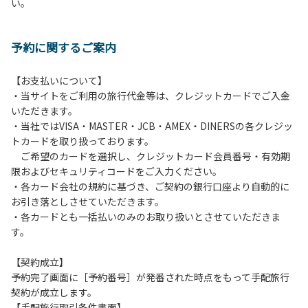
い。
方や使用人数が増えた場合は、必ず手続きを行ってくださ
い。
６、ゴミは分別されたもののみ回収します。午前8時30分か
予約に関するご案内
ら午前10時までの間にゴミステーションに出してください。
日帰り使用の方及び午前７時30分前にチェックアウトする方
は、お持ち帰りをお願いします。
【お支払いについて】
・当サイトをご利用の旅行代金等は、クレジットカードでご入金
【禁止事項】
いただきます。
カラオケ、発電機、地面での直火による焚き火、キャンプフ
・当社ではVISA・MASTER・JCB・AMEX・DINERSの各クレジッ
ァイヤー、打ち上げ式花火、テントサウナの設置
トカードを取り扱っております。
ご希望のカードを選択し、クレジットカード会員番号・有効期
【注意事項】
限およびセキュリティコードをご入力ください。
当キャンプ場のそばを流れる歴舟川は、上流で雨が降ると短
・各カード会社の規約に基づき、ご契約の銀行口座より自動的に
時間で増水し、川原で遊んでいると大変危険な状態になりや
お引き落としさせていただきます。
すく、過去にも増水により人が流される事故が数件起きてい
・各カードとも一括払いのみのお取り扱いとさせていただきま
ます。このため、河川利用者は次の事項を守り、安全に楽し
す。
く遊びましょう。
（１）川原にテントやタープを張らない。
【契約成立】
（２）雨が降ったときは川原で遊ばない。
予約完了画面に［予約番号］が発番された時点をもって手配旅行
（３）カムイコタン公園キャンプ場で雨が降らなくても、上
契約が成立します。
流で雨が降り急に増水することがあるので、水の濁りに注意
【手配旅行取引条件書面】