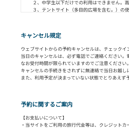
２、中学生以下だけでの利用はできません。高
３、テントサイト（多目的広場を含む。）の使
の予約をお願いします。管理棟にてチェックイ
ください。午後5時過ぎにお越しの方は、翌朝
４、車両は、荷物の積み下ろし時以外は、駐
キャンセル規定
５、チェックアウトは、午前10時まで（日帰
手続きを行ってください。
ウェブサイトからの予約キャンセルは、チェックイ
６、ゴミは分別されたもののみ回収します。午
当日のキャンセルは、必ず電話でご連絡ください。
にチェックアウトする方は、お持ち帰りをお願
なお受付時間が限られていますのでご注意ください。（電話受
キャンセルの手続きをされずに無連絡で当日お越し
【禁止事項】
また、利用予定が決まっていない状態でとりあえず
カラオケ、発電機、地面での直火による焚き
【注意事項】
当キャンプ場のそばを流れる歴舟川は、上流
予約に関するご案内
される事故が数件起きています。このため、河
【お支払いについて】
（１）川原にテントやタープを張らない。
・当サイトをご利用の旅行代金等は、クレジットカ
（２）雨が降ったときは川原で遊ばない。