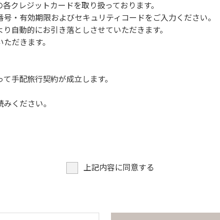
NERSの各クレジットカードを取り扱っております。
らなくても、上流で雨が降り急に増水することがあるので、水の
号・有効期限およびセキュリティコードをご入力ください。
より自動的にお引き落としさせていただきます。
についての注意や警告があった場合は素直に耳を傾け、指示に従
いただきます。
って手配旅行契約が成立します。
読みください。
上記内容に同意する