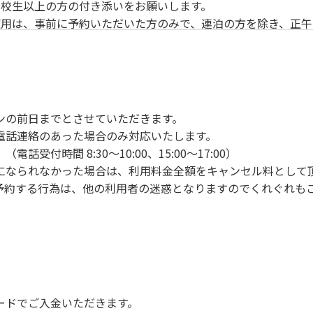
校生以上の方の付き添いをお願いします。
用は、事前に予約いただいた方のみで、連泊の方を除き、正午
ンの手続きを行ってください。午後3時前にお越しの方は、午
手続きを行ってください。
車場にとめてください。
り使用の場合は午後5時まで）です。チェックインの手続きを
ンの前日までとさせていただきます。
前8時30分から午前10時までの間にゴミステーションに出して
電話連絡のあった場合のみ対応いたします。
いします。
付時間 8:30～10:00、15:00～17:00）
になられなかった場合は、利用料金全額をキャンセル料として
予約する行為は、他の利用者の迷惑となりますのでくれぐれも
火、キャンプファイヤー、打ち上げ式花火、テントサウナの設置
で雨が降ると短時間で増水し、川原で遊んでいると大変危険な
川利用者は次の事項を守り、安全に楽しく遊びましょう。
ードでご入金いただきます。