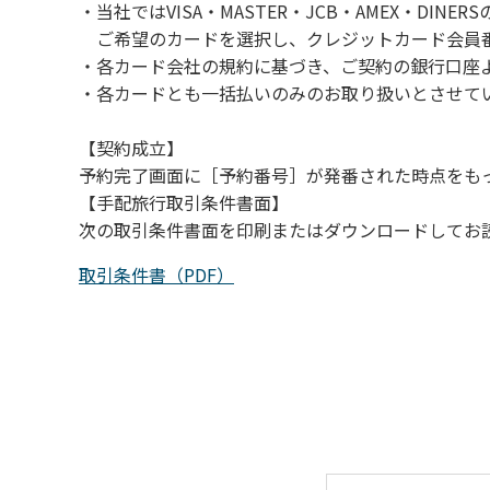
・当社ではVISA・MASTER・JCB・AMEX・DI
（３）カムイコタン公園キャンプ場で雨が降
ご希望のカードを選択し、クレジットカード会員番
での遊びを中止する。
・各カード会社の規約に基づき、ご契約の銀行口座
（４）キャンプ場の管理者や地元住民から川
・各カードとも一括払いのみのお取り扱いとさせて
【契約成立】
予約完了画面に［予約番号］が発番された時点をも
【手配旅行取引条件書面】
次の取引条件書面を印刷またはダウンロードしてお
取引条件書（PDF）