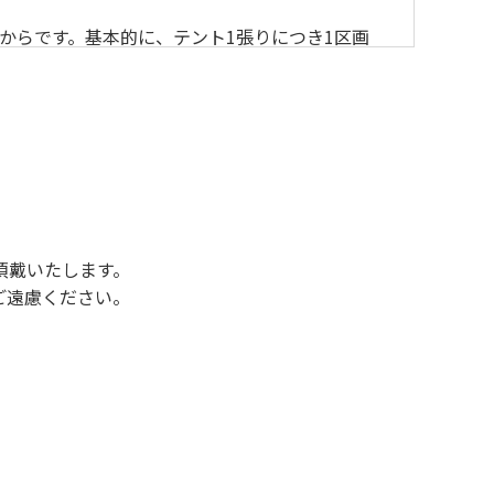
からです。基本的に、テント1張りにつき1区画
後3時になりましたら管理棟にて手続きを行って
行っていない方や使用人数が増えた場合は、必ず
ください。日帰り使用の方及び午前７時30分前
頂戴いたします。
ご遠慮ください。
状態になりやすく、過去にも増水により人が流