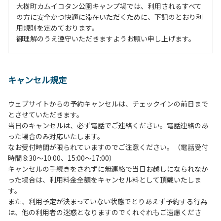
大樹町カムイコタン公園キャンプ場では、利用されるすべて
の方に安全かつ快適に滞在いただくために、下記のとおり利
用規則を定めております。
御理解のうえ遵守いただきますようお願い申し上げます。
１、動物（ペット類）の同伴は、Ａサイトのみとさせていた
だき、周囲の方への御配慮をお願いします。
キャンセル規定
２、中学生以下だけでの利用はできません。高校生以上の方
の付き添いをお願いします。
ウェブサイトからの予約キャンセルは、チェックインの前日まで
３、テントサイト（多目的広場を含む。）の使用は、事前に
とさせていただきます。
予約いただいた方のみで、連泊の方を除き、正午からです。
当日のキャンセルは、必ず電話でご連絡ください。電話連絡のあ
基本的に、テント1張りにつき1区画の予約をお願いします。
った場合のみ対応いたします。
管理棟にてチェックインの手続きを行ってください。午後3
なお受付時間が限られていますのでご注意ください。（電話受付
時前にお越しの方は、午後3時になりましたら管理棟にて手
時間 8:30～10:00、15:00～17:00）
続きを行ってください。午後5時過ぎにお越しの方は、翌朝
キャンセルの手続きをされずに無連絡で当日お越しになられなか
手続きを行ってください。
った場合は、利用料金全額をキャンセル料として頂戴いたしま
４、車両は、荷物の積み下ろし時以外は、駐車場にとめてく
す。
ださい。
また、利用予定が決まっていない状態でとりあえず予約する行為
５、チェックアウトは、午前10時まで（日帰り使用の場合は
は、他の利用者の迷惑となりますのでくれぐれもご遠慮くださ
午後5時まで）です。チェックインの手続きを行っていない