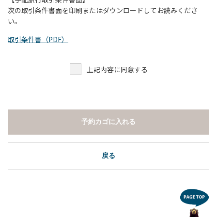
し、濁り始めたときには直ちに川原での遊びを中止する。
次の取引条件書面を印刷またはダウンロードしてお読みくださ
（４）キャンプ場の管理者や地元住民から川についての注意
い。
や警告があった場合は素直に耳を傾け、指示に従う。
取引条件書（PDF）
上記内容に同意する
予約カゴに入れる
戻る