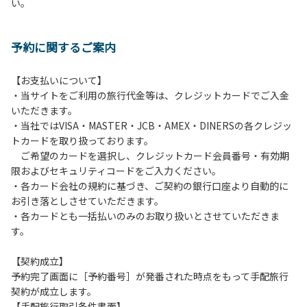
い。
方や使用人数が増えた場合は、必ず手続きを行ってくださ
い。
６、ゴミは分別されたもののみ回収します。午前8時30分か
予約に関するご案内
ら午前10時までの間にゴミステーションに出してください。
日帰り使用の方及び午前７時30分前にチェックアウトする方
は、お持ち帰りをお願いします。
【お支払いについて】
・当サイトをご利用の旅行代金等は、クレジットカードでご入金
【禁止事項】
いただきます。
カラオケ、発電機、地面での直火による焚き火、キャンプフ
・当社ではVISA・MASTER・JCB・AMEX・DINERSの各クレジッ
ァイヤー、打ち上げ式花火、テントサウナの設置
トカードを取り扱っております。
ご希望のカードを選択し、クレジットカード会員番号・有効期
【注意事項】
限およびセキュリティコードをご入力ください。
当キャンプ場のそばを流れる歴舟川は、上流で雨が降ると短
・各カード会社の規約に基づき、ご契約の銀行口座より自動的に
時間で増水し、川原で遊んでいると大変危険な状態になりや
お引き落としさせていただきます。
すく、過去にも増水により人が流される事故が数件起きてい
・各カードとも一括払いのみのお取り扱いとさせていただきま
ます。このため、河川利用者は次の事項を守り、安全に楽し
す。
く遊びましょう。
（１）川原にテントやタープを張らない。
【契約成立】
（２）雨が降ったときは川原で遊ばない。
予約完了画面に［予約番号］が発番された時点をもって手配旅行
（３）カムイコタン公園キャンプ場で雨が降らなくても、上
契約が成立します。
流で雨が降り急に増水することがあるので、水の濁りに注意
【手配旅行取引条件書面】