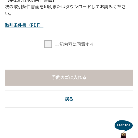
し、濁り始めたときには直ちに川原での遊びを中止する。
次の取引条件書面を印刷またはダウンロードしてお読みくださ
（４）キャンプ場の管理者や地元住民から川についての注意
い。
や警告があった場合は素直に耳を傾け、指示に従う。
取引条件書（PDF）
上記内容に同意する
予約カゴに入れる
戻る