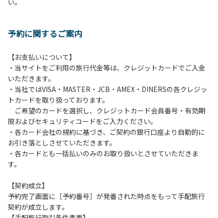
い。
方や使用人数が増えた場合は、必ず手続きを行ってくださ
い。
６、ゴミは分別されたもののみ回収します。午前8時30分か
予約に関するご案内
ら午前10時までの間にゴミステーションに出してください。
日帰り使用の方及び午前７時30分前にチェックアウトする方
は、お持ち帰りをお願いします。
【お支払いについて】
・当サイトをご利用の旅行代金等は、クレジットカードでご入金
【禁止事項】
いただきます。
カラオケ、発電機、地面での直火による焚き火、キャンプフ
・当社ではVISA・MASTER・JCB・AMEX・DINERSの各クレジッ
ァイヤー、打ち上げ式花火、テントサウナの設置
トカードを取り扱っております。
ご希望のカードを選択し、クレジットカード会員番号・有効期
【注意事項】
限およびセキュリティコードをご入力ください。
当キャンプ場のそばを流れる歴舟川は、上流で雨が降ると短
・各カード会社の規約に基づき、ご契約の銀行口座より自動的に
時間で増水し、川原で遊んでいると大変危険な状態になりや
お引き落としさせていただきます。
すく、過去にも増水により人が流される事故が数件起きてい
・各カードとも一括払いのみのお取り扱いとさせていただきま
ます。このため、河川利用者は次の事項を守り、安全に楽し
す。
く遊びましょう。
（１）川原にテントやタープを張らない。
【契約成立】
（２）雨が降ったときは川原で遊ばない。
予約完了画面に［予約番号］が発番された時点をもって手配旅行
（３）カムイコタン公園キャンプ場で雨が降らなくても、上
契約が成立します。
流で雨が降り急に増水することがあるので、水の濁りに注意
【手配旅行取引条件書面】