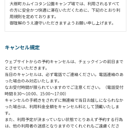
大樹町カムイコタン公園キャンプ場では、利用されるすべて
の方に安全かつ快適に滞在いただくために、下記のとおり利
用規則を定めております。
御理解のうえ遵守いただきますようお願い申し上げます。
１、動物（ペット類）の同伴は、Ａサイトのみとさせていた
だき、周囲の方への御配慮をお願いします。
キャンセル規定
２、中学生以下だけでの利用はできません。高校生以上の方
の付き添いをお願いします。
ウェブサイトからの予約キャンセルは、チェックインの前日まで
３、テントサイト（多目的広場を含む。）の使用は、事前に
とさせていただきます。
予約いただいた方のみで、連泊の方を除き、正午からです。
当日のキャンセルは、必ず電話でご連絡ください。電話連絡のあ
基本的に、テント1張りにつき1区画の予約をお願いします。
った場合のみ対応いたします。
管理棟にてチェックインの手続きを行ってください。午後3
なお受付時間が限られていますのでご注意ください。（電話受付
時前にお越しの方は、午後3時になりましたら管理棟にて手
時間 8:30～10:00、15:00～17:00）
続きを行ってください。午後5時過ぎにお越しの方は、翌朝
キャンセルの手続きをされずに無連絡で当日お越しになられなか
手続きを行ってください。
った場合は、利用料金全額をキャンセル料として頂戴いたしま
４、車両は、荷物の積み下ろし時以外は、駐車場にとめてく
す。
ださい。
また、利用予定が決まっていない状態でとりあえず予約する行為
５、チェックアウトは、午前10時まで（日帰り使用の場合は
は、他の利用者の迷惑となりますのでくれぐれもご遠慮くださ
午後5時まで）です。チェックインの手続きを行っていない