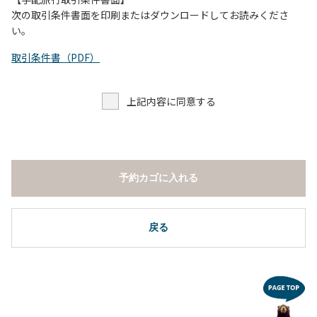
し、濁り始めたときには直ちに川原での遊びを中止する。
次の取引条件書面を印刷またはダウンロードしてお読みくださ
（４）キャンプ場の管理者や地元住民から川についての注意
い。
や警告があった場合は素直に耳を傾け、指示に従う。
取引条件書（PDF）
上記内容に同意する
予約カゴに入れる
戻る