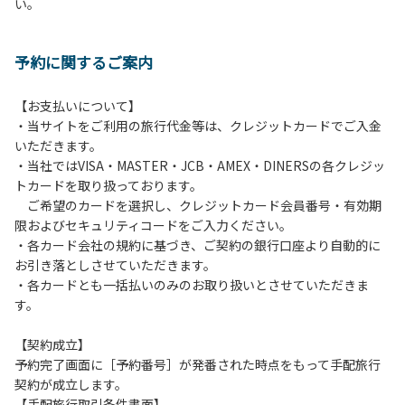
い。
方や使用人数が増えた場合は、必ず手続きを行ってくださ
い。
６、ゴミは分別されたもののみ回収します。午前8時30分か
予約に関するご案内
ら午前10時までの間にゴミステーションに出してください。
日帰り使用の方及び午前７時30分前にチェックアウトする方
は、お持ち帰りをお願いします。
【お支払いについて】
・当サイトをご利用の旅行代金等は、クレジットカードでご入金
【禁止事項】
いただきます。
カラオケ、発電機、地面での直火による焚き火、キャンプフ
・当社ではVISA・MASTER・JCB・AMEX・DINERSの各クレジッ
ァイヤー、打ち上げ式花火、テントサウナの設置
トカードを取り扱っております。
ご希望のカードを選択し、クレジットカード会員番号・有効期
【注意事項】
限およびセキュリティコードをご入力ください。
当キャンプ場のそばを流れる歴舟川は、上流で雨が降ると短
・各カード会社の規約に基づき、ご契約の銀行口座より自動的に
時間で増水し、川原で遊んでいると大変危険な状態になりや
お引き落としさせていただきます。
すく、過去にも増水により人が流される事故が数件起きてい
・各カードとも一括払いのみのお取り扱いとさせていただきま
ます。このため、河川利用者は次の事項を守り、安全に楽し
す。
く遊びましょう。
（１）川原にテントやタープを張らない。
【契約成立】
（２）雨が降ったときは川原で遊ばない。
予約完了画面に［予約番号］が発番された時点をもって手配旅行
（３）カムイコタン公園キャンプ場で雨が降らなくても、上
契約が成立します。
流で雨が降り急に増水することがあるので、水の濁りに注意
【手配旅行取引条件書面】