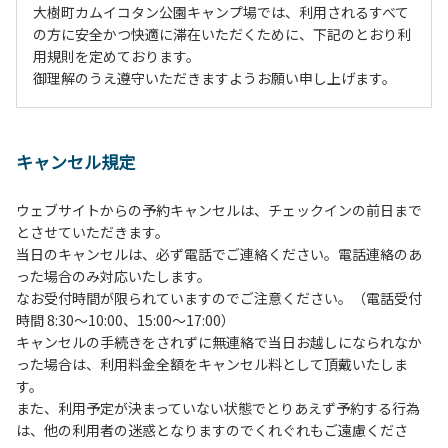
大樹町カムイコタン公園キャンプ場では、利用されるすべて
の方に安全かつ快適に滞在いただくために、下記のとおり利
用規則を定めております。
御理解のうえ遵守いただきますようお願い申し上げます。
１、動物（ペット類）の同伴は、Ａサイトのみとさせていた
だき、周囲の方への御配慮をお願いします。
キャンセル規定
２、中学生以下だけでの利用はできません。高校生以上の方
の付き添いをお願いします。
ウェブサイトからの予約キャンセルは、チェックインの前日まで
３、テントサイト（多目的広場を含む。）の使用は、事前に
とさせていただきます。
予約いただいた方のみで、連泊の方を除き、正午からです。
当日のキャンセルは、必ず電話でご連絡ください。電話連絡のあ
基本的に、テント1張りにつき1区画の予約をお願いします。
った場合のみ対応いたします。
管理棟にてチェックインの手続きを行ってください。午後3
なお受付時間が限られていますのでご注意ください。（電話受付
時前にお越しの方は、午後3時になりましたら管理棟にて手
時間 8:30～10:00、15:00～17:00）
続きを行ってください。午後5時過ぎにお越しの方は、翌朝
キャンセルの手続きをされずに無連絡で当日お越しになられなか
手続きを行ってください。
った場合は、利用料金全額をキャンセル料として頂戴いたしま
４、車両は、荷物の積み下ろし時以外は、駐車場にとめてく
す。
ださい。
また、利用予定が決まっていない状態でとりあえず予約する行為
５、チェックアウトは、午前10時まで（日帰り使用の場合は
は、他の利用者の迷惑となりますのでくれぐれもご遠慮くださ
午後5時まで）です。チェックインの手続きを行っていない