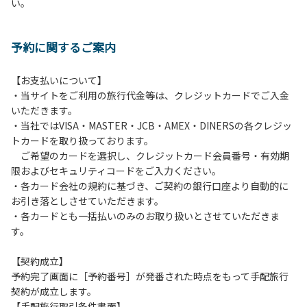
い。
方や使用人数が増えた場合は、必ず手続きを行ってくださ
い。
６、ゴミは分別されたもののみ回収します。午前8時30分か
予約に関するご案内
ら午前10時までの間にゴミステーションに出してください。
日帰り使用の方及び午前７時30分前にチェックアウトする方
は、お持ち帰りをお願いします。
【お支払いについて】
・当サイトをご利用の旅行代金等は、クレジットカードでご入金
【禁止事項】
いただきます。
カラオケ、発電機、地面での直火による焚き火、キャンプフ
・当社ではVISA・MASTER・JCB・AMEX・DINERSの各クレジッ
ァイヤー、打ち上げ式花火、テントサウナの設置
トカードを取り扱っております。
ご希望のカードを選択し、クレジットカード会員番号・有効期
【注意事項】
限およびセキュリティコードをご入力ください。
当キャンプ場のそばを流れる歴舟川は、上流で雨が降ると短
・各カード会社の規約に基づき、ご契約の銀行口座より自動的に
時間で増水し、川原で遊んでいると大変危険な状態になりや
お引き落としさせていただきます。
すく、過去にも増水により人が流される事故が数件起きてい
・各カードとも一括払いのみのお取り扱いとさせていただきま
ます。このため、河川利用者は次の事項を守り、安全に楽し
す。
く遊びましょう。
（１）川原にテントやタープを張らない。
【契約成立】
（２）雨が降ったときは川原で遊ばない。
予約完了画面に［予約番号］が発番された時点をもって手配旅行
（３）カムイコタン公園キャンプ場で雨が降らなくても、上
契約が成立します。
流で雨が降り急に増水することがあるので、水の濁りに注意
【手配旅行取引条件書面】