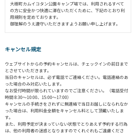
大樹町カムイコタン公園キャンプ場では、利用されるすべて
の方に安全かつ快適に滞在いただくために、下記のとおり利
用規則を定めております。
御理解のうえ遵守いただきますようお願い申し上げます。
１、動物（ペット類）の同伴は、Ａサイトのみとさせていた
だき、周囲の方への御配慮をお願いします。
キャンセル規定
２、中学生以下だけでの利用はできません。高校生以上の方
の付き添いをお願いします。
ウェブサイトからの予約キャンセルは、チェックインの前日まで
３、テントサイト（多目的広場を含む。）の使用は、事前に
とさせていただきます。
予約いただいた方のみで、連泊の方を除き、正午からです。
当日のキャンセルは、必ず電話でご連絡ください。電話連絡のあ
基本的に、テント1張りにつき1区画の予約をお願いします。
った場合のみ対応いたします。
管理棟にてチェックインの手続きを行ってください。午後3
なお受付時間が限られていますのでご注意ください。（電話受付
時前にお越しの方は、午後3時になりましたら管理棟にて手
時間 8:30～10:00、15:00～17:00）
続きを行ってください。午後5時過ぎにお越しの方は、翌朝
キャンセルの手続きをされずに無連絡で当日お越しになられなか
手続きを行ってください。
った場合は、利用料金全額をキャンセル料として頂戴いたしま
４、車両は、荷物の積み下ろし時以外は、駐車場にとめてく
す。
ださい。
また、利用予定が決まっていない状態でとりあえず予約する行為
５、チェックアウトは、午前10時まで（日帰り使用の場合は
は、他の利用者の迷惑となりますのでくれぐれもご遠慮くださ
午後5時まで）です。チェックインの手続きを行っていない