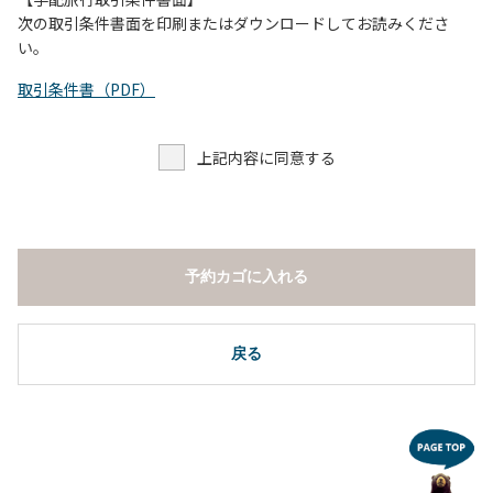
し、濁り始めたときには直ちに川原での遊びを中止する。
次の取引条件書面を印刷またはダウンロードしてお読みくださ
（４）キャンプ場の管理者や地元住民から川についての注意
い。
や警告があった場合は素直に耳を傾け、指示に従う。
取引条件書（PDF）
上記内容に同意する
予約カゴに入れる
戻る