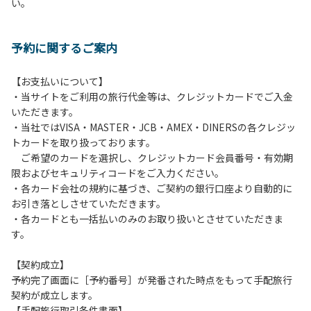
い。
方や使用人数が増えた場合は、必ず手続きを行ってくださ
い。
６、ゴミは分別されたもののみ回収します。午前8時30分か
予約に関するご案内
ら午前10時までの間にゴミステーションに出してください。
日帰り使用の方及び午前７時30分前にチェックアウトする方
は、お持ち帰りをお願いします。
【お支払いについて】
・当サイトをご利用の旅行代金等は、クレジットカードでご入金
【禁止事項】
いただきます。
カラオケ、発電機、地面での直火による焚き火、キャンプフ
・当社ではVISA・MASTER・JCB・AMEX・DINERSの各クレジッ
ァイヤー、打ち上げ式花火、テントサウナの設置
トカードを取り扱っております。
ご希望のカードを選択し、クレジットカード会員番号・有効期
【注意事項】
限およびセキュリティコードをご入力ください。
当キャンプ場のそばを流れる歴舟川は、上流で雨が降ると短
・各カード会社の規約に基づき、ご契約の銀行口座より自動的に
時間で増水し、川原で遊んでいると大変危険な状態になりや
お引き落としさせていただきます。
すく、過去にも増水により人が流される事故が数件起きてい
・各カードとも一括払いのみのお取り扱いとさせていただきま
ます。このため、河川利用者は次の事項を守り、安全に楽し
す。
く遊びましょう。
（１）川原にテントやタープを張らない。
【契約成立】
（２）雨が降ったときは川原で遊ばない。
予約完了画面に［予約番号］が発番された時点をもって手配旅行
（３）カムイコタン公園キャンプ場で雨が降らなくても、上
契約が成立します。
流で雨が降り急に増水することがあるので、水の濁りに注意
【手配旅行取引条件書面】