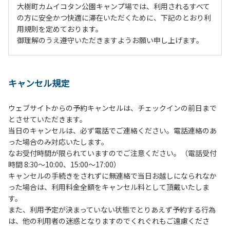
大樹町カムイコタン公園キャンプ場では、利用されるすべて
の方に安全かつ快適に滞在いただくために、下記のとおり利
用規則を定めております。
御理解のうえ遵守いただきますようお願い申し上げます。
１、動物（ペット類）の同伴は、Ａサイトのみとさせていた
だき、周囲の方への御配慮をお願いします。
キャンセル規定
２、中学生以下だけでの利用はできません。高校生以上の方
の付き添いをお願いします。
ウェブサイトからの予約キャンセルは、チェックインの前日まで
３、テントサイト（多目的広場を含む。）の使用は、事前に
とさせていただきます。
予約いただいた方のみで、連泊の方を除き、正午からです。
当日のキャンセルは、必ず電話でご連絡ください。電話連絡のあ
基本的に、テント1張りにつき1区画の予約をお願いします。
った場合のみ対応いたします。
管理棟にてチェックインの手続きを行ってください。午後3
なお受付時間が限られていますのでご注意ください。（電話受付
時前にお越しの方は、午後3時になりましたら管理棟にて手
時間 8:30～10:00、15:00～17:00）
続きを行ってください。午後5時過ぎにお越しの方は、翌朝
キャンセルの手続きをされずに無連絡で当日お越しになられなか
手続きを行ってください。
った場合は、利用料金全額をキャンセル料として頂戴いたしま
４、車両は、荷物の積み下ろし時以外は、駐車場にとめてく
す。
ださい。
また、利用予定が決まっていない状態でとりあえず予約する行為
５、チェックアウトは、午前10時まで（日帰り使用の場合は
は、他の利用者の迷惑となりますのでくれぐれもご遠慮くださ
午後5時まで）です。チェックインの手続きを行っていない