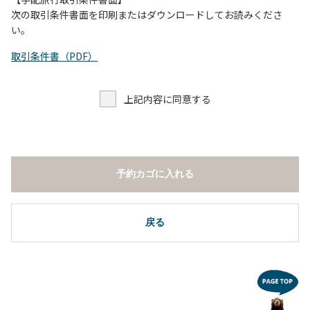
し、濁り始めたときには直ちに川原での遊びを中止する。
次の取引条件書面を印刷またはダウンロードしてお読みくださ
（４）キャンプ場の管理者や地元住民から川についての注意
い。
や警告があった場合は素直に耳を傾け、指示に従う。
取引条件書（PDF）
上記内容に同意する
予約カゴに入れる
戻る