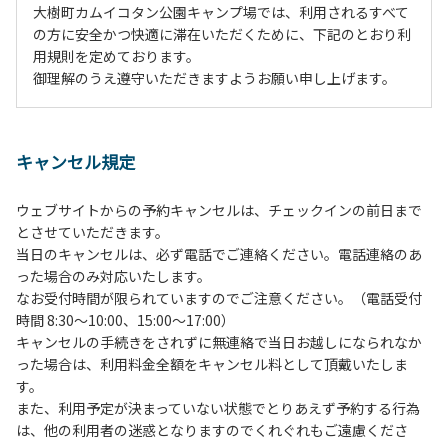
大樹町カムイコタン公園キャンプ場では、利用されるすべて
の方に安全かつ快適に滞在いただくために、下記のとおり利
用規則を定めております。
御理解のうえ遵守いただきますようお願い申し上げます。
１、動物（ペット類）の同伴は、Ａサイトのみとさせていた
だき、周囲の方への御配慮をお願いします。
キャンセル規定
２、中学生以下だけでの利用はできません。高校生以上の方
の付き添いをお願いします。
ウェブサイトからの予約キャンセルは、チェックインの前日まで
３、テントサイト（多目的広場を含む。）の使用は、事前に
とさせていただきます。
予約いただいた方のみで、連泊の方を除き、正午からです。
当日のキャンセルは、必ず電話でご連絡ください。電話連絡のあ
基本的に、テント1張りにつき1区画の予約をお願いします。
った場合のみ対応いたします。
管理棟にてチェックインの手続きを行ってください。午後3
なお受付時間が限られていますのでご注意ください。（電話受付
時前にお越しの方は、午後3時になりましたら管理棟にて手
時間 8:30～10:00、15:00～17:00）
続きを行ってください。午後5時過ぎにお越しの方は、翌朝
キャンセルの手続きをされずに無連絡で当日お越しになられなか
手続きを行ってください。
った場合は、利用料金全額をキャンセル料として頂戴いたしま
４、車両は、荷物の積み下ろし時以外は、駐車場にとめてく
す。
ださい。
また、利用予定が決まっていない状態でとりあえず予約する行為
５、チェックアウトは、午前10時まで（日帰り使用の場合は
は、他の利用者の迷惑となりますのでくれぐれもご遠慮くださ
午後5時まで）です。チェックインの手続きを行っていない