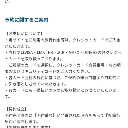
い。
方や使用人数が増えた場合は、必ず手続きを行ってくださ
い。
６、ゴミは分別されたもののみ回収します。午前8時30分か
予約に関するご案内
ら午前10時までの間にゴミステーションに出してください。
日帰り使用の方及び午前７時30分前にチェックアウトする方
は、お持ち帰りをお願いします。
【お支払いについて】
・当サイトをご利用の旅行代金等は、クレジットカードでご入金
【禁止事項】
いただきます。
カラオケ、発電機、地面での直火による焚き火、キャンプフ
・当社ではVISA・MASTER・JCB・AMEX・DINERSの各クレジッ
ァイヤー、打ち上げ式花火、テントサウナの設置
トカードを取り扱っております。
ご希望のカードを選択し、クレジットカード会員番号・有効期
【注意事項】
限およびセキュリティコードをご入力ください。
当キャンプ場のそばを流れる歴舟川は、上流で雨が降ると短
・各カード会社の規約に基づき、ご契約の銀行口座より自動的に
時間で増水し、川原で遊んでいると大変危険な状態になりや
お引き落としさせていただきます。
すく、過去にも増水により人が流される事故が数件起きてい
・各カードとも一括払いのみのお取り扱いとさせていただきま
ます。このため、河川利用者は次の事項を守り、安全に楽し
す。
く遊びましょう。
（１）川原にテントやタープを張らない。
【契約成立】
（２）雨が降ったときは川原で遊ばない。
予約完了画面に［予約番号］が発番された時点をもって手配旅行
（３）カムイコタン公園キャンプ場で雨が降らなくても、上
契約が成立します。
流で雨が降り急に増水することがあるので、水の濁りに注意
【手配旅行取引条件書面】