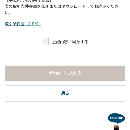
し、濁り始めたときには直ちに川原での遊びを中止する。
次の取引条件書面を印刷またはダウンロードしてお読みくださ
（４）キャンプ場の管理者や地元住民から川についての注意
い。
や警告があった場合は素直に耳を傾け、指示に従う。
取引条件書（PDF）
上記内容に同意する
予約カゴに入れる
戻る