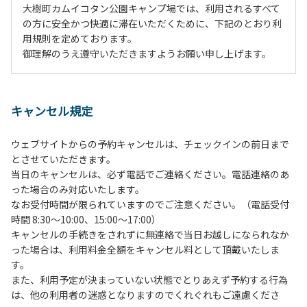
大樹町カムイコタン公園キャンプ場では、利用されるすべて
の方に安全かつ快適に滞在いただくために、下記のとおり利
用規則を定めております。
御理解のうえ遵守いただきますようお願い申し上げます。
１、動物（ペット類）の同伴は、Ａサイトのみとさせていた
だき、周囲の方への御配慮をお願いします。
キャンセル規定
２、中学生以下だけでの利用はできません。高校生以上の方
の付き添いをお願いします。
ウェブサイトからの予約キャンセルは、チェックインの前日まで
３、テントサイト（多目的広場を含む。）の使用は、事前に
とさせていただきます。
予約いただいた方のみで、連泊の方を除き、正午からです。
当日のキャンセルは、必ず電話でご連絡ください。電話連絡のあ
基本的に、テント1張りにつき1区画の予約をお願いします。
った場合のみ対応いたします。
管理棟にてチェックインの手続きを行ってください。午後3
なお受付時間が限られていますのでご注意ください。（電話受付
時前にお越しの方は、午後3時になりましたら管理棟にて手
時間 8:30～10:00、15:00～17:00）
続きを行ってください。午後5時過ぎにお越しの方は、翌朝
キャンセルの手続きをされずに無連絡で当日お越しになられなか
手続きを行ってください。
った場合は、利用料金全額をキャンセル料として頂戴いたしま
４、車両は、荷物の積み下ろし時以外は、駐車場にとめてく
す。
ださい。
また、利用予定が決まっていない状態でとりあえず予約する行為
５、チェックアウトは、午前10時まで（日帰り使用の場合は
は、他の利用者の迷惑となりますのでくれぐれもご遠慮くださ
午後5時まで）です。チェックインの手続きを行っていない