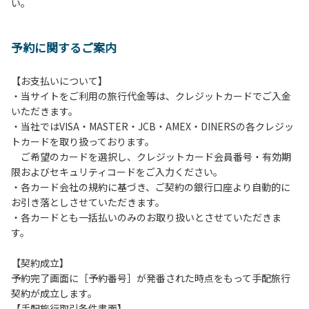
い。
方や使用人数が増えた場合は、必ず手続きを行ってくださ
い。
６、ゴミは分別されたもののみ回収します。午前8時30分か
予約に関するご案内
ら午前10時までの間にゴミステーションに出してください。
日帰り使用の方及び午前７時30分前にチェックアウトする方
は、お持ち帰りをお願いします。
【お支払いについて】
・当サイトをご利用の旅行代金等は、クレジットカードでご入金
【禁止事項】
いただきます。
カラオケ、発電機、地面での直火による焚き火、キャンプフ
・当社ではVISA・MASTER・JCB・AMEX・DINERSの各クレジッ
ァイヤー、打ち上げ式花火、テントサウナの設置
トカードを取り扱っております。
ご希望のカードを選択し、クレジットカード会員番号・有効期
【注意事項】
限およびセキュリティコードをご入力ください。
当キャンプ場のそばを流れる歴舟川は、上流で雨が降ると短
・各カード会社の規約に基づき、ご契約の銀行口座より自動的に
時間で増水し、川原で遊んでいると大変危険な状態になりや
お引き落としさせていただきます。
すく、過去にも増水により人が流される事故が数件起きてい
・各カードとも一括払いのみのお取り扱いとさせていただきま
ます。このため、河川利用者は次の事項を守り、安全に楽し
す。
く遊びましょう。
（１）川原にテントやタープを張らない。
【契約成立】
（２）雨が降ったときは川原で遊ばない。
予約完了画面に［予約番号］が発番された時点をもって手配旅行
（３）カムイコタン公園キャンプ場で雨が降らなくても、上
契約が成立します。
流で雨が降り急に増水することがあるので、水の濁りに注意
【手配旅行取引条件書面】