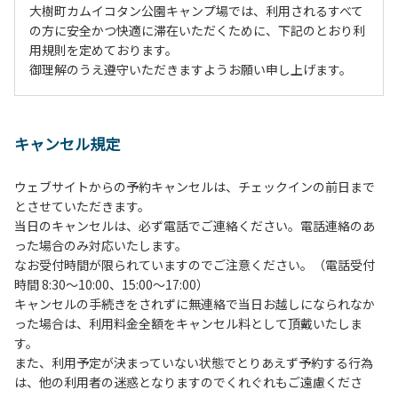
大樹町カムイコタン公園キャンプ場では、利用されるすべて
の方に安全かつ快適に滞在いただくために、下記のとおり利
用規則を定めております。
御理解のうえ遵守いただきますようお願い申し上げます。
１、動物（ペット類）の同伴は、Ａサイトのみとさせていた
だき、周囲の方への御配慮をお願いします。
キャンセル規定
２、中学生以下だけでの利用はできません。高校生以上の方
の付き添いをお願いします。
ウェブサイトからの予約キャンセルは、チェックインの前日まで
３、テントサイト（多目的広場を含む。）の使用は、事前に
とさせていただきます。
予約いただいた方のみで、連泊の方を除き、正午からです。
当日のキャンセルは、必ず電話でご連絡ください。電話連絡のあ
基本的に、テント1張りにつき1区画の予約をお願いします。
った場合のみ対応いたします。
管理棟にてチェックインの手続きを行ってください。午後3
なお受付時間が限られていますのでご注意ください。（電話受付
時前にお越しの方は、午後3時になりましたら管理棟にて手
時間 8:30～10:00、15:00～17:00）
続きを行ってください。午後5時過ぎにお越しの方は、翌朝
キャンセルの手続きをされずに無連絡で当日お越しになられなか
手続きを行ってください。
った場合は、利用料金全額をキャンセル料として頂戴いたしま
４、車両は、荷物の積み下ろし時以外は、駐車場にとめてく
す。
ださい。
また、利用予定が決まっていない状態でとりあえず予約する行為
５、チェックアウトは、午前10時まで（日帰り使用の場合は
は、他の利用者の迷惑となりますのでくれぐれもご遠慮くださ
午後5時まで）です。チェックインの手続きを行っていない