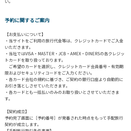
い。
方や使用人数が増えた場合は、必ず手続きを行ってくださ
い。
６、ゴミは分別されたもののみ回収します。午前8時30分か
予約に関するご案内
ら午前10時までの間にゴミステーションに出してください。
日帰り使用の方及び午前７時30分前にチェックアウトする方
は、お持ち帰りをお願いします。
【お支払いについて】
・当サイトをご利用の旅行代金等は、クレジットカードでご入金
【禁止事項】
いただきます。
カラオケ、発電機、地面での直火による焚き火、キャンプフ
・当社ではVISA・MASTER・JCB・AMEX・DINERSの各クレジッ
ァイヤー、打ち上げ式花火、テントサウナの設置
トカードを取り扱っております。
ご希望のカードを選択し、クレジットカード会員番号・有効期
【注意事項】
限およびセキュリティコードをご入力ください。
当キャンプ場のそばを流れる歴舟川は、上流で雨が降ると短
・各カード会社の規約に基づき、ご契約の銀行口座より自動的に
時間で増水し、川原で遊んでいると大変危険な状態になりや
お引き落としさせていただきます。
すく、過去にも増水により人が流される事故が数件起きてい
・各カードとも一括払いのみのお取り扱いとさせていただきま
ます。このため、河川利用者は次の事項を守り、安全に楽し
す。
く遊びましょう。
（１）川原にテントやタープを張らない。
【契約成立】
（２）雨が降ったときは川原で遊ばない。
予約完了画面に［予約番号］が発番された時点をもって手配旅行
（３）カムイコタン公園キャンプ場で雨が降らなくても、上
契約が成立します。
流で雨が降り急に増水することがあるので、水の濁りに注意
【手配旅行取引条件書面】