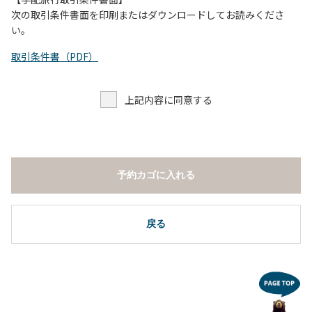
し、濁り始めたときには直ちに川原での遊びを中止する。
次の取引条件書面を印刷またはダウンロードしてお読みくださ
（４）キャンプ場の管理者や地元住民から川についての注意
い。
や警告があった場合は素直に耳を傾け、指示に従う。
取引条件書（PDF）
上記内容に同意する
予約カゴに入れる
戻る