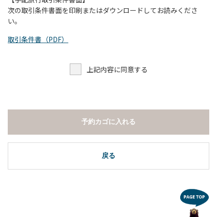
し、濁り始めたときには直ちに川原での遊びを中止する。
次の取引条件書面を印刷またはダウンロードしてお読みくださ
（４）キャンプ場の管理者や地元住民から川についての注意
い。
や警告があった場合は素直に耳を傾け、指示に従う。
取引条件書（PDF）
上記内容に同意する
予約カゴに入れる
戻る