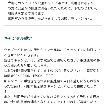
大樹町カムイコタン公園キャンプ場では、利用されるすべて
の方に安全かつ快適に滞在いただくために、下記のとおり利
用規則を定めております。
御理解のうえ遵守いただきますようお願い申し上げます。
１、動物（ペット類）の同伴は、Ａサイトのみとさせていた
だき、周囲の方への御配慮をお願いします。
キャンセル規定
２、中学生以下だけでの利用はできません。高校生以上の方
の付き添いをお願いします。
ウェブサイトからの予約キャンセルは、チェックインの前日まで
３、テントサイト（多目的広場を含む。）の使用は、事前に
とさせていただきます。
予約いただいた方のみで、連泊の方を除き、正午からです。
当日のキャンセルは、必ず電話でご連絡ください。電話連絡のあ
基本的に、テント1張りにつき1区画の予約をお願いします。
った場合のみ対応いたします。
管理棟にてチェックインの手続きを行ってください。午後3
なお受付時間が限られていますのでご注意ください。（電話受付
時前にお越しの方は、午後3時になりましたら管理棟にて手
時間 8:30～10:00、15:00～17:00）
続きを行ってください。午後5時過ぎにお越しの方は、翌朝
キャンセルの手続きをされずに無連絡で当日お越しになられなか
手続きを行ってください。
った場合は、利用料金全額をキャンセル料として頂戴いたしま
４、車両は、荷物の積み下ろし時以外は、駐車場にとめてく
す。
ださい。
また、利用予定が決まっていない状態でとりあえず予約する行為
５、チェックアウトは、午前10時まで（日帰り使用の場合は
は、他の利用者の迷惑となりますのでくれぐれもご遠慮くださ
午後5時まで）です。チェックインの手続きを行っていない