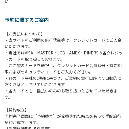
い。
方や使用人数が増えた場合は、必ず手続きを行ってくださ
い。
６、ゴミは分別されたもののみ回収します。午前8時30分か
予約に関するご案内
ら午前10時までの間にゴミステーションに出してください。
日帰り使用の方及び午前７時30分前にチェックアウトする方
は、お持ち帰りをお願いします。
【お支払いについて】
・当サイトをご利用の旅行代金等は、クレジットカードでご入金
【禁止事項】
いただきます。
カラオケ、発電機、地面での直火による焚き火、キャンプフ
・当社ではVISA・MASTER・JCB・AMEX・DINERSの各クレジッ
ァイヤー、打ち上げ式花火、テントサウナの設置
トカードを取り扱っております。
ご希望のカードを選択し、クレジットカード会員番号・有効期
【注意事項】
限およびセキュリティコードをご入力ください。
当キャンプ場のそばを流れる歴舟川は、上流で雨が降ると短
・各カード会社の規約に基づき、ご契約の銀行口座より自動的に
時間で増水し、川原で遊んでいると大変危険な状態になりや
お引き落としさせていただきます。
すく、過去にも増水により人が流される事故が数件起きてい
・各カードとも一括払いのみのお取り扱いとさせていただきま
ます。このため、河川利用者は次の事項を守り、安全に楽し
す。
く遊びましょう。
（１）川原にテントやタープを張らない。
【契約成立】
（２）雨が降ったときは川原で遊ばない。
予約完了画面に［予約番号］が発番された時点をもって手配旅行
（３）カムイコタン公園キャンプ場で雨が降らなくても、上
契約が成立します。
流で雨が降り急に増水することがあるので、水の濁りに注意
【手配旅行取引条件書面】