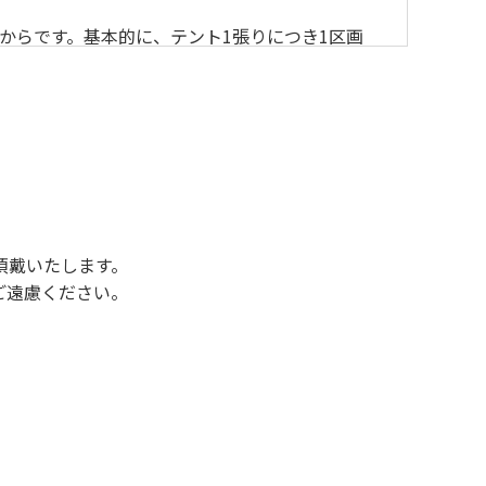
からです。基本的に、テント1張りにつき1区画
後3時になりましたら管理棟にて手続きを行って
行っていない方や使用人数が増えた場合は、必ず
ください。日帰り使用の方及び午前７時30分前
頂戴いたします。
ご遠慮ください。
状態になりやすく、過去にも増水により人が流