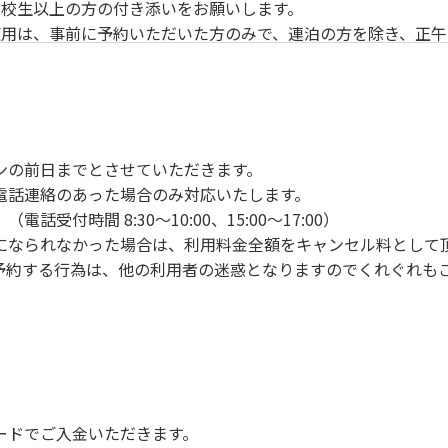
校生以上の方の付き添いをお願いします。
用は、事前に予約いただいた方のみで、連泊の方を除き、正午
ンの手続きを行ってください。午後3時前にお越しの方は、午
手続きを行ってください。
車場にとめてください。
り使用の場合は午後5時まで）です。チェックインの手続きを
ンの前日までとさせていただきます。
前8時30分から午前10時までの間にゴミステーションに出して
電話連絡のあった場合のみ対応いたします。
いします。
付時間 8:30～10:00、15:00～17:00）
になられなかった場合は、利用料金全額をキャンセル料として
予約する行為は、他の利用者の迷惑となりますのでくれぐれも
火、キャンプファイヤー、打ち上げ式花火、テントサウナの設置
で雨が降ると短時間で増水し、川原で遊んでいると大変危険な
川利用者は次の事項を守り、安全に楽しく遊びましょう。
ードでご入金いただきます。