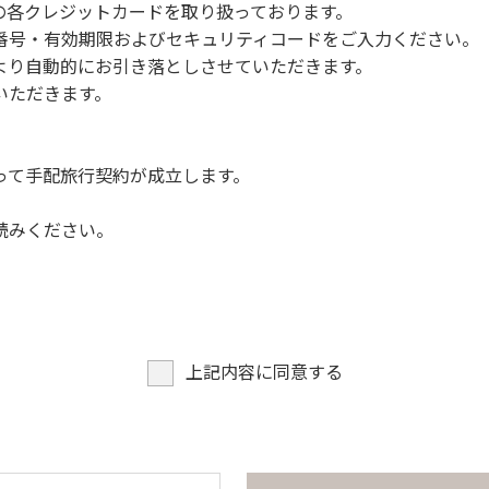
NERSの各クレジットカードを取り扱っております。
らなくても、上流で雨が降り急に増水することがあるので、水の
号・有効期限およびセキュリティコードをご入力ください。
より自動的にお引き落としさせていただきます。
についての注意や警告があった場合は素直に耳を傾け、指示に従
いただきます。
って手配旅行契約が成立します。
読みください。
上記内容に同意する