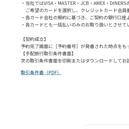
・当社ではVISA・MASTER・JCB・AMEX・DI
（３）カムイコタン公園キャンプ場で雨が降
ご希望のカードを選択し、クレジットカード会員番
での遊びを中止する。
・各カード会社の規約に基づき、ご契約の銀行口座
（４）キャンプ場の管理者や地元住民から川
・各カードとも一括払いのみのお取り扱いとさせて
【契約成立】
予約完了画面に［予約番号］が発番された時点をも
【手配旅行取引条件書面】
次の取引条件書面を印刷またはダウンロードしてお
取引条件書（PDF）