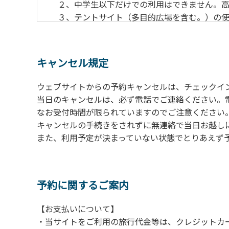
２、中学生以下だけでの利用はできません。高
３、テントサイト（多目的広場を含む。）の使
の予約をお願いします。管理棟にてチェックイ
ください。午後5時過ぎにお越しの方は、翌朝
４、車両は、荷物の積み下ろし時以外は、駐
キャンセル規定
５、チェックアウトは、午前10時まで（日帰
手続きを行ってください。
ウェブサイトからの予約キャンセルは、チェックイ
６、ゴミは分別されたもののみ回収します。午
当日のキャンセルは、必ず電話でご連絡ください。
にチェックアウトする方は、お持ち帰りをお願
なお受付時間が限られていますのでご注意ください。（電話受
キャンセルの手続きをされずに無連絡で当日お越し
【禁止事項】
また、利用予定が決まっていない状態でとりあえず
カラオケ、発電機、地面での直火による焚き
【注意事項】
当キャンプ場のそばを流れる歴舟川は、上流
予約に関するご案内
される事故が数件起きています。このため、河
【お支払いについて】
（１）川原にテントやタープを張らない。
・当サイトをご利用の旅行代金等は、クレジットカ
（２）雨が降ったときは川原で遊ばない。