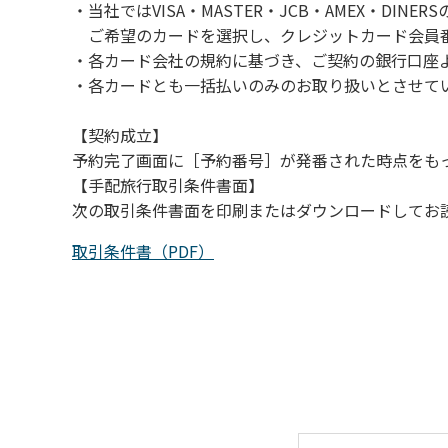
・当社ではVISA・MASTER・JCB・AMEX・DI
（３）カムイコタン公園キャンプ場で雨が降
ご希望のカードを選択し、クレジットカード会員番
での遊びを中止する。
・各カード会社の規約に基づき、ご契約の銀行口座
（４）キャンプ場の管理者や地元住民から川
・各カードとも一括払いのみのお取り扱いとさせて
【契約成立】
予約完了画面に［予約番号］が発番された時点をも
【手配旅行取引条件書面】
次の取引条件書面を印刷またはダウンロードしてお
取引条件書（PDF）