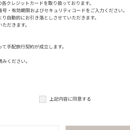
NERSの各クレジットカードを取り扱っております。
らなくても、上流で雨が降り急に増水することがあるので、水の
号・有効期限およびセキュリティコードをご入力ください。
より自動的にお引き落としさせていただきます。
についての注意や警告があった場合は素直に耳を傾け、指示に従
いただきます。
って手配旅行契約が成立します。
読みください。
上記内容に同意する