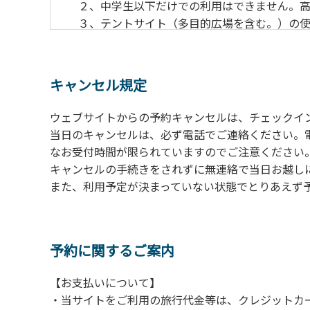
２、中学生以下だけでの利用はできません。高
３、テントサイト（多目的広場を含む。）の使
の予約をお願いします。管理棟にてチェックイ
ください。午後5時過ぎにお越しの方は、翌朝
４、車両は、荷物の積み下ろし時以外は、駐
キャンセル規定
５、チェックアウトは、午前10時まで（日帰
手続きを行ってください。
ウェブサイトからの予約キャンセルは、チェックイ
６、ゴミは分別されたもののみ回収します。午
当日のキャンセルは、必ず電話でご連絡ください。
にチェックアウトする方は、お持ち帰りをお願
なお受付時間が限られていますのでご注意ください。（電話受
キャンセルの手続きをされずに無連絡で当日お越し
【禁止事項】
また、利用予定が決まっていない状態でとりあえず
カラオケ、発電機、地面での直火による焚き
【注意事項】
当キャンプ場のそばを流れる歴舟川は、上流
予約に関するご案内
される事故が数件起きています。このため、河
【お支払いについて】
（１）川原にテントやタープを張らない。
・当サイトをご利用の旅行代金等は、クレジットカ
（２）雨が降ったときは川原で遊ばない。