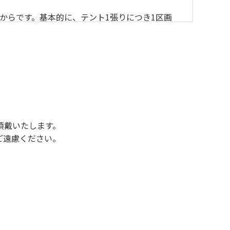
からです。基本的に、テント1張りにつき1区画
後3時になりましたら管理棟にて手続きを行って
行っていない方や使用人数が増えた場合は、必ず
ください。日帰り使用の方及び午前７時30分前
頂戴いたします。
ご遠慮ください。
状態になりやすく、過去にも増水により人が流