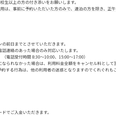
校生以上の方の付き添いをお願いします。
用は、事前に予約いただいた方のみで、連泊の方を除き、正午
ンの手続きを行ってください。午後3時前にお越しの方は、午
手続きを行ってください。
車場にとめてください。
り使用の場合は午後5時まで）です。チェックインの手続きを
ンの前日までとさせていただきます。
前8時30分から午前10時までの間にゴミステーションに出して
電話連絡のあった場合のみ対応いたします。
いします。
付時間 8:30～10:00、15:00～17:00）
になられなかった場合は、利用料金全額をキャンセル料として
予約する行為は、他の利用者の迷惑となりますのでくれぐれも
火、キャンプファイヤー、打ち上げ式花火、テントサウナの設置
で雨が降ると短時間で増水し、川原で遊んでいると大変危険な
川利用者は次の事項を守り、安全に楽しく遊びましょう。
ードでご入金いただきます。