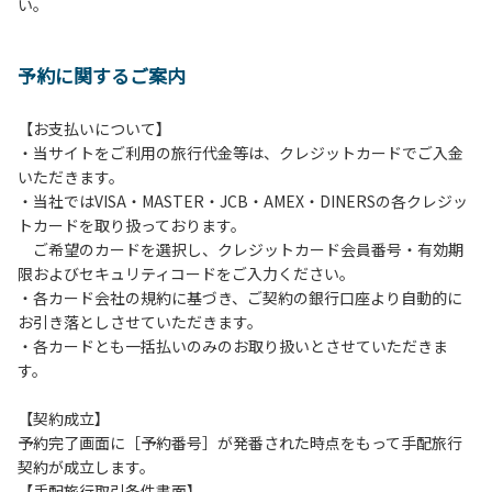
い。
方や使用人数が増えた場合は、必ず手続きを行ってくださ
い。
６、ゴミは分別されたもののみ回収します。午前8時30分か
予約に関するご案内
ら午前10時までの間にゴミステーションに出してください。
日帰り使用の方及び午前７時30分前にチェックアウトする方
は、お持ち帰りをお願いします。
【お支払いについて】
・当サイトをご利用の旅行代金等は、クレジットカードでご入金
【禁止事項】
いただきます。
カラオケ、発電機、地面での直火による焚き火、キャンプフ
・当社ではVISA・MASTER・JCB・AMEX・DINERSの各クレジッ
ァイヤー、打ち上げ式花火、テントサウナの設置
トカードを取り扱っております。
ご希望のカードを選択し、クレジットカード会員番号・有効期
【注意事項】
限およびセキュリティコードをご入力ください。
当キャンプ場のそばを流れる歴舟川は、上流で雨が降ると短
・各カード会社の規約に基づき、ご契約の銀行口座より自動的に
時間で増水し、川原で遊んでいると大変危険な状態になりや
お引き落としさせていただきます。
すく、過去にも増水により人が流される事故が数件起きてい
・各カードとも一括払いのみのお取り扱いとさせていただきま
ます。このため、河川利用者は次の事項を守り、安全に楽し
す。
く遊びましょう。
（１）川原にテントやタープを張らない。
【契約成立】
（２）雨が降ったときは川原で遊ばない。
予約完了画面に［予約番号］が発番された時点をもって手配旅行
（３）カムイコタン公園キャンプ場で雨が降らなくても、上
契約が成立します。
流で雨が降り急に増水することがあるので、水の濁りに注意
【手配旅行取引条件書面】