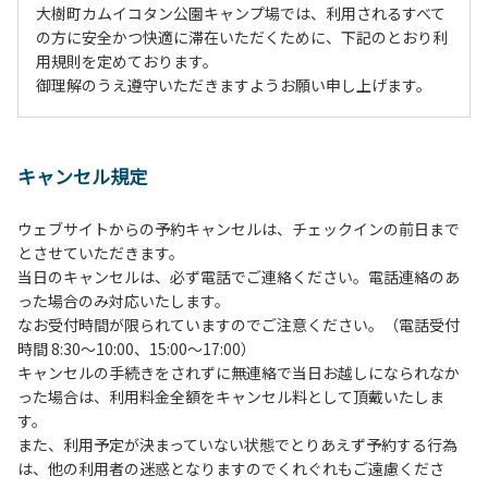
大樹町カムイコタン公園キャンプ場では、利用されるすべて
の方に安全かつ快適に滞在いただくために、下記のとおり利
用規則を定めております。
御理解のうえ遵守いただきますようお願い申し上げます。
１、動物（ペット類）の同伴は、Ａサイトのみとさせていた
だき、周囲の方への御配慮をお願いします。
キャンセル規定
２、中学生以下だけでの利用はできません。高校生以上の方
の付き添いをお願いします。
ウェブサイトからの予約キャンセルは、チェックインの前日まで
３、テントサイト（多目的広場を含む。）の使用は、事前に
とさせていただきます。
予約いただいた方のみで、連泊の方を除き、正午からです。
当日のキャンセルは、必ず電話でご連絡ください。電話連絡のあ
基本的に、テント1張りにつき1区画の予約をお願いします。
った場合のみ対応いたします。
管理棟にてチェックインの手続きを行ってください。午後3
なお受付時間が限られていますのでご注意ください。（電話受付
時前にお越しの方は、午後3時になりましたら管理棟にて手
時間 8:30～10:00、15:00～17:00）
続きを行ってください。午後5時過ぎにお越しの方は、翌朝
キャンセルの手続きをされずに無連絡で当日お越しになられなか
手続きを行ってください。
った場合は、利用料金全額をキャンセル料として頂戴いたしま
４、車両は、荷物の積み下ろし時以外は、駐車場にとめてく
す。
ださい。
また、利用予定が決まっていない状態でとりあえず予約する行為
５、チェックアウトは、午前10時まで（日帰り使用の場合は
は、他の利用者の迷惑となりますのでくれぐれもご遠慮くださ
午後5時まで）です。チェックインの手続きを行っていない