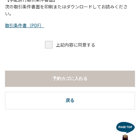
し、濁り始めたときには直ちに川原での遊びを中止する。
次の取引条件書面を印刷またはダウンロードしてお読みくださ
（４）キャンプ場の管理者や地元住民から川についての注意
い。
や警告があった場合は素直に耳を傾け、指示に従う。
取引条件書（PDF）
上記内容に同意する
予約カゴに入れる
戻る