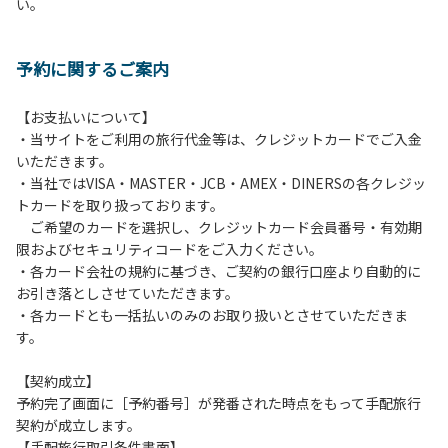
い。
方や使用人数が増えた場合は、必ず手続きを行ってくださ
い。
６、ゴミは分別されたもののみ回収します。午前8時30分か
予約に関するご案内
ら午前10時までの間にゴミステーションに出してください。
日帰り使用の方及び午前７時30分前にチェックアウトする方
は、お持ち帰りをお願いします。
【お支払いについて】
・当サイトをご利用の旅行代金等は、クレジットカードでご入金
【禁止事項】
いただきます。
カラオケ、発電機、地面での直火による焚き火、キャンプフ
・当社ではVISA・MASTER・JCB・AMEX・DINERSの各クレジッ
ァイヤー、打ち上げ式花火、テントサウナの設置
トカードを取り扱っております。
ご希望のカードを選択し、クレジットカード会員番号・有効期
【注意事項】
限およびセキュリティコードをご入力ください。
当キャンプ場のそばを流れる歴舟川は、上流で雨が降ると短
・各カード会社の規約に基づき、ご契約の銀行口座より自動的に
時間で増水し、川原で遊んでいると大変危険な状態になりや
お引き落としさせていただきます。
すく、過去にも増水により人が流される事故が数件起きてい
・各カードとも一括払いのみのお取り扱いとさせていただきま
ます。このため、河川利用者は次の事項を守り、安全に楽し
す。
く遊びましょう。
（１）川原にテントやタープを張らない。
【契約成立】
（２）雨が降ったときは川原で遊ばない。
予約完了画面に［予約番号］が発番された時点をもって手配旅行
（３）カムイコタン公園キャンプ場で雨が降らなくても、上
契約が成立します。
流で雨が降り急に増水することがあるので、水の濁りに注意
【手配旅行取引条件書面】