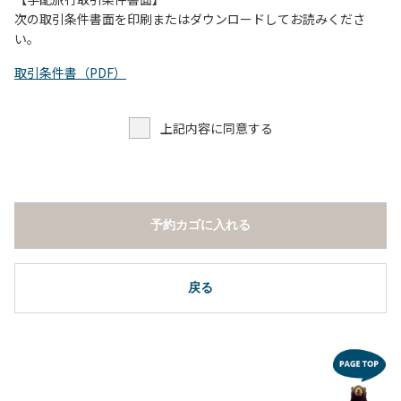
し、濁り始めたときには直ちに川原での遊びを中止する。
次の取引条件書面を印刷またはダウンロードしてお読みくださ
（４）キャンプ場の管理者や地元住民から川についての注意
い。
や警告があった場合は素直に耳を傾け、指示に従う。
取引条件書（PDF）
上記内容に同意する
予約カゴに入れる
戻る