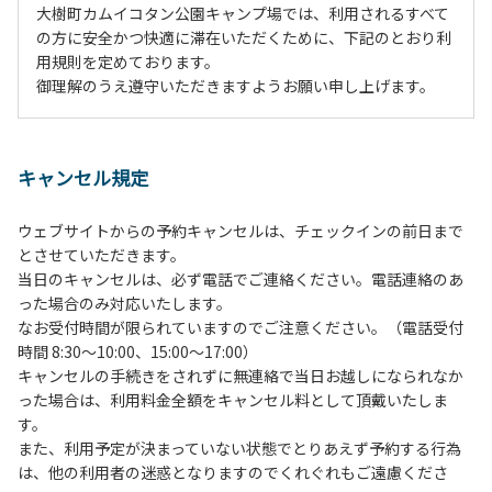
大樹町カムイコタン公園キャンプ場では、利用されるすべて
の方に安全かつ快適に滞在いただくために、下記のとおり利
用規則を定めております。
御理解のうえ遵守いただきますようお願い申し上げます。
１、動物（ペット類）の同伴は、Ａサイトのみとさせていた
だき、周囲の方への御配慮をお願いします。
キャンセル規定
２、中学生以下だけでの利用はできません。高校生以上の方
の付き添いをお願いします。
ウェブサイトからの予約キャンセルは、チェックインの前日まで
３、テントサイト（多目的広場を含む。）の使用は、事前に
とさせていただきます。
予約いただいた方のみで、連泊の方を除き、正午からです。
当日のキャンセルは、必ず電話でご連絡ください。電話連絡のあ
基本的に、テント1張りにつき1区画の予約をお願いします。
った場合のみ対応いたします。
管理棟にてチェックインの手続きを行ってください。午後3
なお受付時間が限られていますのでご注意ください。（電話受付
時前にお越しの方は、午後3時になりましたら管理棟にて手
時間 8:30～10:00、15:00～17:00）
続きを行ってください。午後5時過ぎにお越しの方は、翌朝
キャンセルの手続きをされずに無連絡で当日お越しになられなか
手続きを行ってください。
った場合は、利用料金全額をキャンセル料として頂戴いたしま
４、車両は、荷物の積み下ろし時以外は、駐車場にとめてく
す。
ださい。
また、利用予定が決まっていない状態でとりあえず予約する行為
５、チェックアウトは、午前10時まで（日帰り使用の場合は
は、他の利用者の迷惑となりますのでくれぐれもご遠慮くださ
午後5時まで）です。チェックインの手続きを行っていない