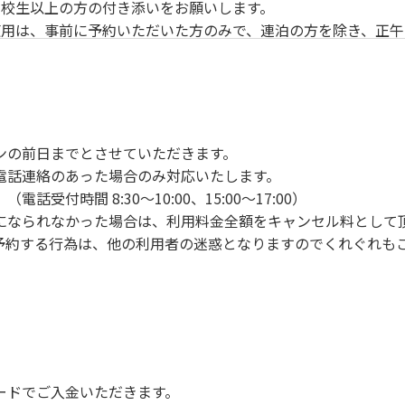
校生以上の方の付き添いをお願いします。
用は、事前に予約いただいた方のみで、連泊の方を除き、正午
ンの手続きを行ってください。午後3時前にお越しの方は、午
手続きを行ってください。
車場にとめてください。
り使用の場合は午後5時まで）です。チェックインの手続きを
ンの前日までとさせていただきます。
前8時30分から午前10時までの間にゴミステーションに出して
電話連絡のあった場合のみ対応いたします。
いします。
付時間 8:30～10:00、15:00～17:00）
になられなかった場合は、利用料金全額をキャンセル料として
予約する行為は、他の利用者の迷惑となりますのでくれぐれも
火、キャンプファイヤー、打ち上げ式花火、テントサウナの設置
で雨が降ると短時間で増水し、川原で遊んでいると大変危険な
川利用者は次の事項を守り、安全に楽しく遊びましょう。
ードでご入金いただきます。