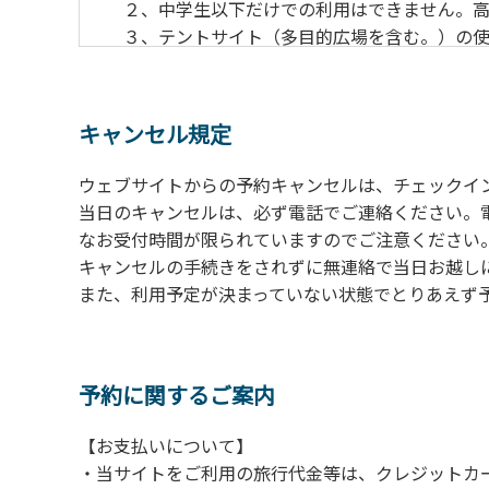
２、中学生以下だけでの利用はできません。高
３、テントサイト（多目的広場を含む。）の使
の予約をお願いします。管理棟にてチェックイ
ください。午後5時過ぎにお越しの方は、翌朝
４、車両は、荷物の積み下ろし時以外は、駐
キャンセル規定
５、チェックアウトは、午前10時まで（日帰
手続きを行ってください。
ウェブサイトからの予約キャンセルは、チェックイ
６、ゴミは分別されたもののみ回収します。午
当日のキャンセルは、必ず電話でご連絡ください。
にチェックアウトする方は、お持ち帰りをお願
なお受付時間が限られていますのでご注意ください。（電話受
キャンセルの手続きをされずに無連絡で当日お越し
【禁止事項】
また、利用予定が決まっていない状態でとりあえず
カラオケ、発電機、地面での直火による焚き
【注意事項】
当キャンプ場のそばを流れる歴舟川は、上流
予約に関するご案内
される事故が数件起きています。このため、河
【お支払いについて】
（１）川原にテントやタープを張らない。
・当サイトをご利用の旅行代金等は、クレジットカ
（２）雨が降ったときは川原で遊ばない。