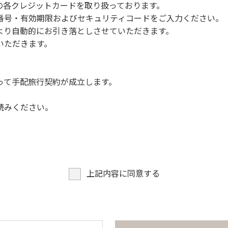
NERSの各クレジットカードを取り扱っております。
らなくても、上流で雨が降り急に増水することがあるので、水の
号・有効期限およびセキュリティコードをご入力ください。
より自動的にお引き落としさせていただきます。
についての注意や警告があった場合は素直に耳を傾け、指示に従
いただきます。
って手配旅行契約が成立します。
読みください。
上記内容に同意する