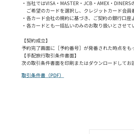
・当社ではVISA・MASTER・JCB・AMEX・DI
（３）カムイコタン公園キャンプ場で雨が降
ご希望のカードを選択し、クレジットカード会員番
での遊びを中止する。
・各カード会社の規約に基づき、ご契約の銀行口座
（４）キャンプ場の管理者や地元住民から川
・各カードとも一括払いのみのお取り扱いとさせて
【契約成立】
予約完了画面に［予約番号］が発番された時点をも
【手配旅行取引条件書面】
次の取引条件書面を印刷またはダウンロードしてお
取引条件書（PDF）