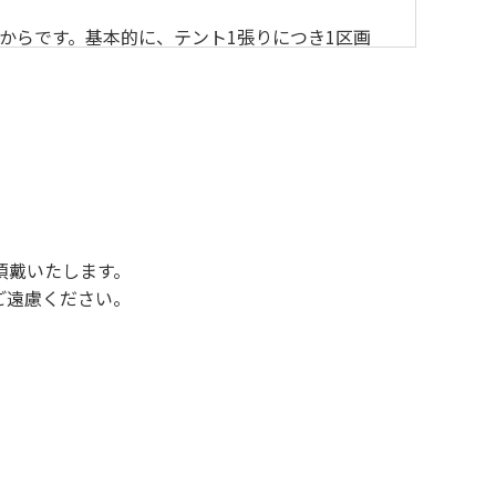
からです。基本的に、テント1張りにつき1区画
後3時になりましたら管理棟にて手続きを行って
行っていない方や使用人数が増えた場合は、必ず
ください。日帰り使用の方及び午前７時30分前
頂戴いたします。
ご遠慮ください。
状態になりやすく、過去にも増水により人が流