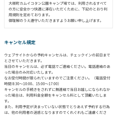
大樹町カムイコタン公園キャンプ場では、利用されるすべて
の方に安全かつ快適に滞在いただくために、下記のとおり利
用規則を定めております。
御理解のうえ遵守いただきますようお願い申し上げます。
１、動物（ペット類）の同伴は、Ａサイトのみとさせていた
だき、周囲の方への御配慮をお願いします。
キャンセル規定
２、中学生以下だけでの利用はできません。高校生以上の方
の付き添いをお願いします。
ウェブサイトからの予約キャンセルは、チェックインの前日まで
３、テントサイト（多目的広場を含む。）の使用は、事前に
とさせていただきます。
予約いただいた方のみで、連泊の方を除き、正午からです。
当日のキャンセルは、必ず電話でご連絡ください。電話連絡のあ
基本的に、テント1張りにつき1区画の予約をお願いします。
った場合のみ対応いたします。
管理棟にてチェックインの手続きを行ってください。午後3
なお受付時間が限られていますのでご注意ください。（電話受付
時前にお越しの方は、午後3時になりましたら管理棟にて手
時間 8:30～10:00、15:00～17:00）
続きを行ってください。午後5時過ぎにお越しの方は、翌朝
キャンセルの手続きをされずに無連絡で当日お越しになられなか
手続きを行ってください。
った場合は、利用料金全額をキャンセル料として頂戴いたしま
４、車両は、荷物の積み下ろし時以外は、駐車場にとめてく
す。
ださい。
また、利用予定が決まっていない状態でとりあえず予約する行為
５、チェックアウトは、午前10時まで（日帰り使用の場合は
は、他の利用者の迷惑となりますのでくれぐれもご遠慮くださ
午後5時まで）です。チェックインの手続きを行っていない