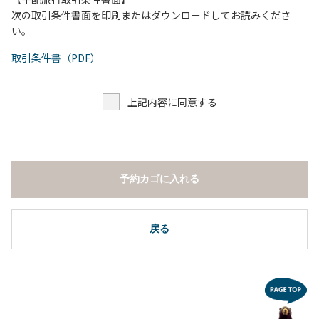
し、濁り始めたときには直ちに川原での遊びを中止する。
次の取引条件書面を印刷またはダウンロードしてお読みくださ
（４）キャンプ場の管理者や地元住民から川についての注意
い。
や警告があった場合は素直に耳を傾け、指示に従う。
取引条件書（PDF）
上記内容に同意する
予約カゴに入れる
戻る