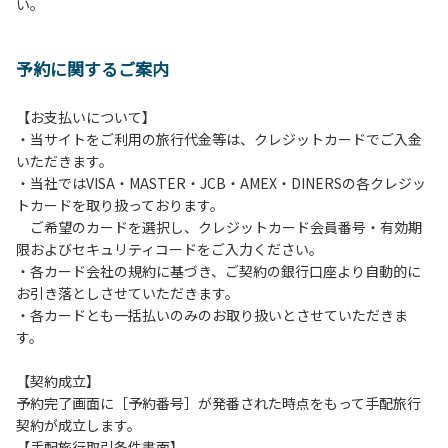
い。
方や使用人数が増えた場合は、必ず手続きを行ってくださ
い。
６、ゴミは分別されたもののみ回収します。午前8時30分か
予約に関するご案内
ら午前10時までの間にゴミステーションに出してください。
日帰り使用の方及び午前７時30分前にチェックアウトする方
は、お持ち帰りをお願いします。
【お支払いについて】
・当サイトをご利用の旅行代金等は、クレジットカードでご入金
【禁止事項】
いただきます。
カラオケ、発電機、地面での直火による焚き火、キャンプフ
・当社ではVISA・MASTER・JCB・AMEX・DINERSの各クレジッ
ァイヤー、打ち上げ式花火、テントサウナの設置
トカードを取り扱っております。
ご希望のカードを選択し、クレジットカード会員番号・有効期
【注意事項】
限およびセキュリティコードをご入力ください。
当キャンプ場のそばを流れる歴舟川は、上流で雨が降ると短
・各カード会社の規約に基づき、ご契約の銀行口座より自動的に
時間で増水し、川原で遊んでいると大変危険な状態になりや
お引き落としさせていただきます。
すく、過去にも増水により人が流される事故が数件起きてい
・各カードとも一括払いのみのお取り扱いとさせていただきま
ます。このため、河川利用者は次の事項を守り、安全に楽し
す。
く遊びましょう。
（１）川原にテントやタープを張らない。
【契約成立】
（２）雨が降ったときは川原で遊ばない。
予約完了画面に［予約番号］が発番された時点をもって手配旅行
（３）カムイコタン公園キャンプ場で雨が降らなくても、上
契約が成立します。
流で雨が降り急に増水することがあるので、水の濁りに注意
【手配旅行取引条件書面】