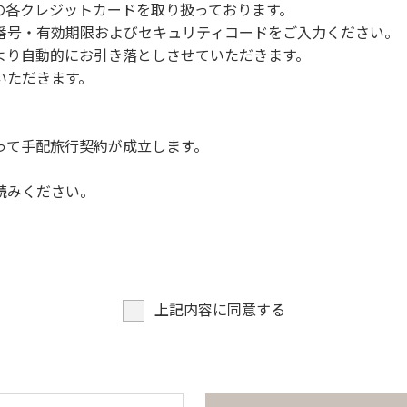
NERSの各クレジットカードを取り扱っております。
らなくても、上流で雨が降り急に増水することがあるので、水の
号・有効期限およびセキュリティコードをご入力ください。
より自動的にお引き落としさせていただきます。
についての注意や警告があった場合は素直に耳を傾け、指示に従
いただきます。
って手配旅行契約が成立します。
読みください。
上記内容に同意する