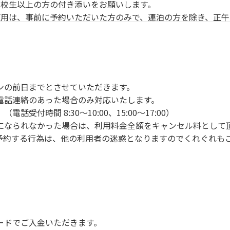
校生以上の方の付き添いをお願いします。
用は、事前に予約いただいた方のみで、連泊の方を除き、正午
ンの手続きを行ってください。午後3時前にお越しの方は、午
手続きを行ってください。
車場にとめてください。
り使用の場合は午後5時まで）です。チェックインの手続きを
ンの前日までとさせていただきます。
前8時30分から午前10時までの間にゴミステーションに出して
電話連絡のあった場合のみ対応いたします。
いします。
付時間 8:30～10:00、15:00～17:00）
になられなかった場合は、利用料金全額をキャンセル料として
予約する行為は、他の利用者の迷惑となりますのでくれぐれも
火、キャンプファイヤー、打ち上げ式花火、テントサウナの設置
で雨が降ると短時間で増水し、川原で遊んでいると大変危険な
川利用者は次の事項を守り、安全に楽しく遊びましょう。
ードでご入金いただきます。