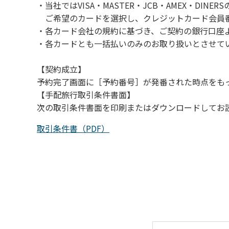
・当社ではVISA・MASTER・JCB・AMEX・DI
（３）カムイコタン公園キャンプ場で雨が降
ご希望のカードを選択し、クレジットカード会員番
での遊びを中止する。
・各カード会社の規約に基づき、ご契約の銀行口座
（４）キャンプ場の管理者や地元住民から川
・各カードとも一括払いのみのお取り扱いとさせて
【契約成立】
予約完了画面に［予約番号］が発番された時点をも
【手配旅行取引条件書面】
次の取引条件書面を印刷またはダウンロードしてお
取引条件書（PDF）