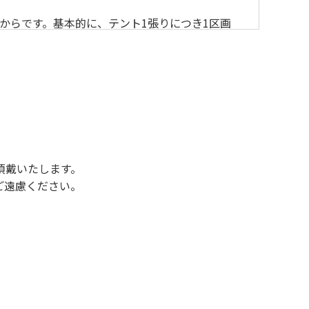
からです。基本的に、テント1張りにつき1区画
後3時になりましたら管理棟にて手続きを行って
行っていない方や使用人数が増えた場合は、必ず
ください。日帰り使用の方及び午前７時30分前
頂戴いたします。
ご遠慮ください。
状態になりやすく、過去にも増水により人が流