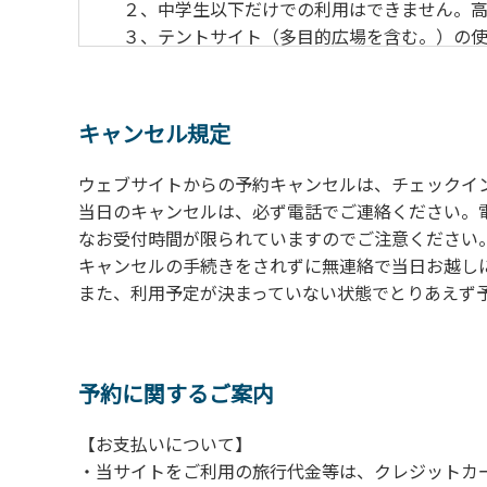
２、中学生以下だけでの利用はできません。高
３、テントサイト（多目的広場を含む。）の使
の予約をお願いします。管理棟にてチェックイ
ください。午後5時過ぎにお越しの方は、翌朝
４、車両は、荷物の積み下ろし時以外は、駐
キャンセル規定
５、チェックアウトは、午前10時まで（日帰
手続きを行ってください。
ウェブサイトからの予約キャンセルは、チェックイ
６、ゴミは分別されたもののみ回収します。午
当日のキャンセルは、必ず電話でご連絡ください。
にチェックアウトする方は、お持ち帰りをお願
なお受付時間が限られていますのでご注意ください。（電話受
キャンセルの手続きをされずに無連絡で当日お越し
【禁止事項】
また、利用予定が決まっていない状態でとりあえず
カラオケ、発電機、地面での直火による焚き
【注意事項】
当キャンプ場のそばを流れる歴舟川は、上流
予約に関するご案内
される事故が数件起きています。このため、河
【お支払いについて】
（１）川原にテントやタープを張らない。
・当サイトをご利用の旅行代金等は、クレジットカ
（２）雨が降ったときは川原で遊ばない。