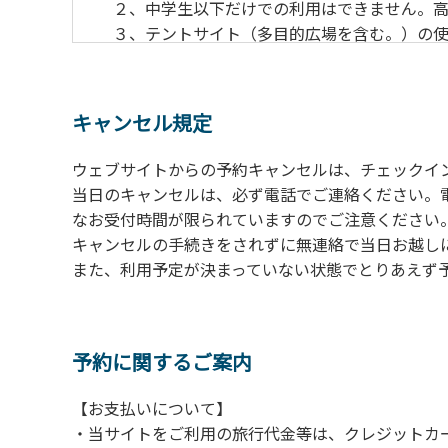
２、中学生以下だけでの利用はできません。高
３、テントサイト（多目的広場を含む。）の使
の予約をお願いします。管理棟にてチェックイ
ください。午後5時過ぎにお越しの方は、翌朝
４、車両は、荷物の積み下ろし時以外は、駐
キャンセル規定
５、チェックアウトは、午前10時まで（日帰
手続きを行ってください。
ウェブサイトからの予約キャンセルは、チェックイ
６、ゴミは分別されたもののみ回収します。午
当日のキャンセルは、必ず電話でご連絡ください。
にチェックアウトする方は、お持ち帰りをお願
なお受付時間が限られていますのでご注意ください。（電話受
キャンセルの手続きをされずに無連絡で当日お越し
【禁止事項】
また、利用予定が決まっていない状態でとりあえず
カラオケ、発電機、地面での直火による焚き
【注意事項】
当キャンプ場のそばを流れる歴舟川は、上流
予約に関するご案内
される事故が数件起きています。このため、河
【お支払いについて】
（１）川原にテントやタープを張らない。
・当サイトをご利用の旅行代金等は、クレジットカ
（２）雨が降ったときは川原で遊ばない。