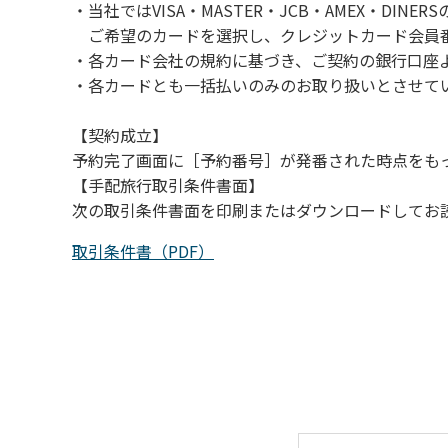
・当社ではVISA・MASTER・JCB・AMEX・DI
（３）カムイコタン公園キャンプ場で雨が降
ご希望のカードを選択し、クレジットカード会員番
での遊びを中止する。
・各カード会社の規約に基づき、ご契約の銀行口座
（４）キャンプ場の管理者や地元住民から川
・各カードとも一括払いのみのお取り扱いとさせて
【契約成立】
予約完了画面に［予約番号］が発番された時点をも
【手配旅行取引条件書面】
次の取引条件書面を印刷またはダウンロードしてお
取引条件書（PDF）