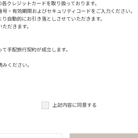
NERSの各クレジットカードを取り扱っております。
らなくても、上流で雨が降り急に増水することがあるので、水の
号・有効期限およびセキュリティコードをご入力ください。
より自動的にお引き落としさせていただきます。
についての注意や警告があった場合は素直に耳を傾け、指示に従
いただきます。
って手配旅行契約が成立します。
読みください。
上記内容に同意する