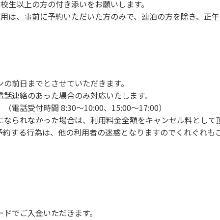
校生以上の方の付き添いをお願いします。
用は、事前に予約いただいた方のみで、連泊の方を除き、正午
ンの手続きを行ってください。午後3時前にお越しの方は、午
手続きを行ってください。
車場にとめてください。
り使用の場合は午後5時まで）です。チェックインの手続きを
ンの前日までとさせていただきます。
前8時30分から午前10時までの間にゴミステーションに出して
電話連絡のあった場合のみ対応いたします。
いします。
付時間 8:30～10:00、15:00～17:00）
になられなかった場合は、利用料金全額をキャンセル料として
予約する行為は、他の利用者の迷惑となりますのでくれぐれも
火、キャンプファイヤー、打ち上げ式花火、テントサウナの設置
で雨が降ると短時間で増水し、川原で遊んでいると大変危険な
川利用者は次の事項を守り、安全に楽しく遊びましょう。
ードでご入金いただきます。