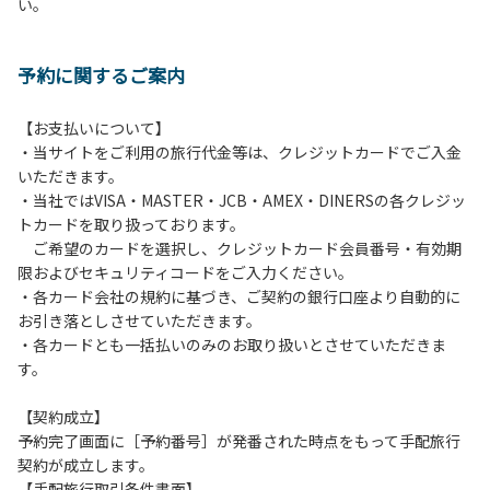
い。
方や使用人数が増えた場合は、必ず手続きを行ってくださ
い。
６、ゴミは分別されたもののみ回収します。午前8時30分か
予約に関するご案内
ら午前10時までの間にゴミステーションに出してください。
日帰り使用の方及び午前７時30分前にチェックアウトする方
は、お持ち帰りをお願いします。
【お支払いについて】
・当サイトをご利用の旅行代金等は、クレジットカードでご入金
【禁止事項】
いただきます。
カラオケ、発電機、地面での直火による焚き火、キャンプフ
・当社ではVISA・MASTER・JCB・AMEX・DINERSの各クレジッ
ァイヤー、打ち上げ式花火、テントサウナの設置
トカードを取り扱っております。
ご希望のカードを選択し、クレジットカード会員番号・有効期
【注意事項】
限およびセキュリティコードをご入力ください。
当キャンプ場のそばを流れる歴舟川は、上流で雨が降ると短
・各カード会社の規約に基づき、ご契約の銀行口座より自動的に
時間で増水し、川原で遊んでいると大変危険な状態になりや
お引き落としさせていただきます。
すく、過去にも増水により人が流される事故が数件起きてい
・各カードとも一括払いのみのお取り扱いとさせていただきま
ます。このため、河川利用者は次の事項を守り、安全に楽し
す。
く遊びましょう。
（１）川原にテントやタープを張らない。
【契約成立】
（２）雨が降ったときは川原で遊ばない。
予約完了画面に［予約番号］が発番された時点をもって手配旅行
（３）カムイコタン公園キャンプ場で雨が降らなくても、上
契約が成立します。
流で雨が降り急に増水することがあるので、水の濁りに注意
【手配旅行取引条件書面】