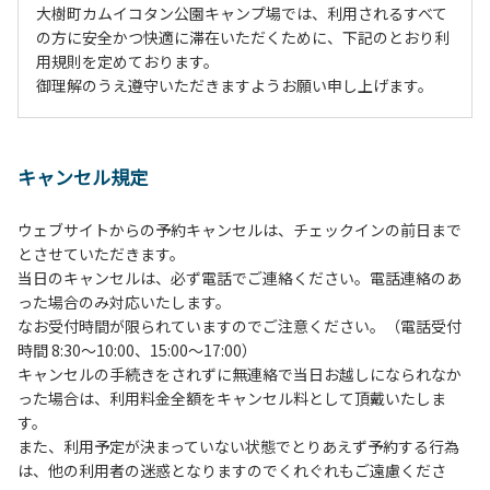
大樹町カムイコタン公園キャンプ場では、利用されるすべて
の方に安全かつ快適に滞在いただくために、下記のとおり利
用規則を定めております。
御理解のうえ遵守いただきますようお願い申し上げます。
１、動物（ペット類）の同伴は、Ａサイトのみとさせていた
だき、周囲の方への御配慮をお願いします。
キャンセル規定
２、中学生以下だけでの利用はできません。高校生以上の方
の付き添いをお願いします。
ウェブサイトからの予約キャンセルは、チェックインの前日まで
３、テントサイト（多目的広場を含む。）の使用は、事前に
とさせていただきます。
予約いただいた方のみで、連泊の方を除き、正午からです。
当日のキャンセルは、必ず電話でご連絡ください。電話連絡のあ
基本的に、テント1張りにつき1区画の予約をお願いします。
った場合のみ対応いたします。
管理棟にてチェックインの手続きを行ってください。午後3
なお受付時間が限られていますのでご注意ください。（電話受付
時前にお越しの方は、午後3時になりましたら管理棟にて手
時間 8:30～10:00、15:00～17:00）
続きを行ってください。午後5時過ぎにお越しの方は、翌朝
キャンセルの手続きをされずに無連絡で当日お越しになられなか
手続きを行ってください。
った場合は、利用料金全額をキャンセル料として頂戴いたしま
４、車両は、荷物の積み下ろし時以外は、駐車場にとめてく
す。
ださい。
また、利用予定が決まっていない状態でとりあえず予約する行為
５、チェックアウトは、午前10時まで（日帰り使用の場合は
は、他の利用者の迷惑となりますのでくれぐれもご遠慮くださ
午後5時まで）です。チェックインの手続きを行っていない