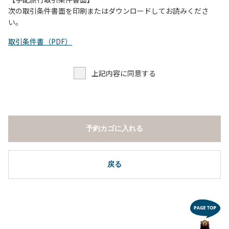
し、濁り始めたときには直ちに川原での遊びを中止する。
次の取引条件書面を印刷またはダウンロードしてお読みくださ
（４）キャンプ場の管理者や地元住民から川についての注意
い。
や警告があった場合は素直に耳を傾け、指示に従う。
取引条件書（PDF）
上記内容に同意する
予約カゴに入れる
戻る