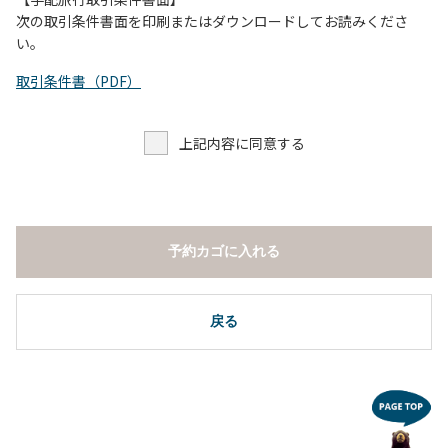
し、濁り始めたときには直ちに川原での遊びを中止する。
次の取引条件書面を印刷またはダウンロードしてお読みくださ
（４）キャンプ場の管理者や地元住民から川についての注意
い。
や警告があった場合は素直に耳を傾け、指示に従う。
取引条件書（PDF）
上記内容に同意する
予約カゴに入れる
戻る