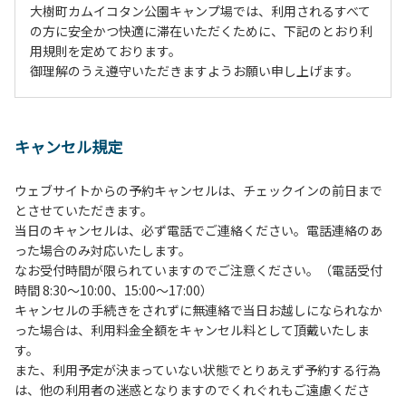
大樹町カムイコタン公園キャンプ場では、利用されるすべて
の方に安全かつ快適に滞在いただくために、下記のとおり利
用規則を定めております。
御理解のうえ遵守いただきますようお願い申し上げます。
１、動物（ペット類）の同伴は、Ａサイトのみとさせていた
だき、周囲の方への御配慮をお願いします。
キャンセル規定
２、中学生以下だけでの利用はできません。高校生以上の方
の付き添いをお願いします。
ウェブサイトからの予約キャンセルは、チェックインの前日まで
３、テントサイト（多目的広場を含む。）の使用は、事前に
とさせていただきます。
予約いただいた方のみで、連泊の方を除き、正午からです。
当日のキャンセルは、必ず電話でご連絡ください。電話連絡のあ
基本的に、テント1張りにつき1区画の予約をお願いします。
った場合のみ対応いたします。
管理棟にてチェックインの手続きを行ってください。午後3
なお受付時間が限られていますのでご注意ください。（電話受付
時前にお越しの方は、午後3時になりましたら管理棟にて手
時間 8:30～10:00、15:00～17:00）
続きを行ってください。午後5時過ぎにお越しの方は、翌朝
キャンセルの手続きをされずに無連絡で当日お越しになられなか
手続きを行ってください。
った場合は、利用料金全額をキャンセル料として頂戴いたしま
４、車両は、荷物の積み下ろし時以外は、駐車場にとめてく
す。
ださい。
また、利用予定が決まっていない状態でとりあえず予約する行為
５、チェックアウトは、午前10時まで（日帰り使用の場合は
は、他の利用者の迷惑となりますのでくれぐれもご遠慮くださ
午後5時まで）です。チェックインの手続きを行っていない