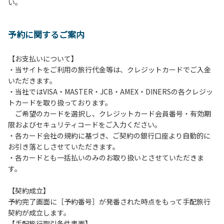
い。
方や使用人数が増えた場合は、必ず手続きを行ってくださ
い。
６、ゴミは分別されたもののみ回収します。午前8時30分か
予約に関するご案内
ら午前10時までの間にゴミステーションに出してください。
日帰り使用の方及び午前７時30分前にチェックアウトする方
は、お持ち帰りをお願いします。
【お支払いについて】
・当サイトをご利用の旅行代金等は、クレジットカードでご入金
【禁止事項】
いただきます。
カラオケ、発電機、地面での直火による焚き火、キャンプフ
・当社ではVISA・MASTER・JCB・AMEX・DINERSの各クレジッ
ァイヤー、打ち上げ式花火、テントサウナの設置
トカードを取り扱っております。
ご希望のカードを選択し、クレジットカード会員番号・有効期
【注意事項】
限およびセキュリティコードをご入力ください。
当キャンプ場のそばを流れる歴舟川は、上流で雨が降ると短
・各カード会社の規約に基づき、ご契約の銀行口座より自動的に
時間で増水し、川原で遊んでいると大変危険な状態になりや
お引き落としさせていただきます。
すく、過去にも増水により人が流される事故が数件起きてい
・各カードとも一括払いのみのお取り扱いとさせていただきま
ます。このため、河川利用者は次の事項を守り、安全に楽し
す。
く遊びましょう。
（１）川原にテントやタープを張らない。
【契約成立】
（２）雨が降ったときは川原で遊ばない。
予約完了画面に［予約番号］が発番された時点をもって手配旅行
（３）カムイコタン公園キャンプ場で雨が降らなくても、上
契約が成立します。
流で雨が降り急に増水することがあるので、水の濁りに注意
【手配旅行取引条件書面】