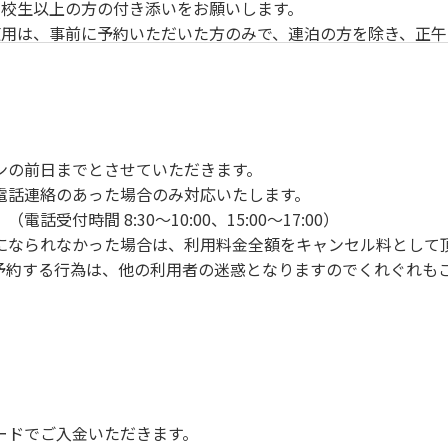
校生以上の方の付き添いをお願いします。
用は、事前に予約いただいた方のみで、連泊の方を除き、正午
ンの手続きを行ってください。午後3時前にお越しの方は、午
手続きを行ってください。
車場にとめてください。
り使用の場合は午後5時まで）です。チェックインの手続きを
ンの前日までとさせていただきます。
前8時30分から午前10時までの間にゴミステーションに出して
電話連絡のあった場合のみ対応いたします。
いします。
付時間 8:30～10:00、15:00～17:00）
になられなかった場合は、利用料金全額をキャンセル料として
予約する行為は、他の利用者の迷惑となりますのでくれぐれも
火、キャンプファイヤー、打ち上げ式花火、テントサウナの設置
で雨が降ると短時間で増水し、川原で遊んでいると大変危険な
川利用者は次の事項を守り、安全に楽しく遊びましょう。
ードでご入金いただきます。