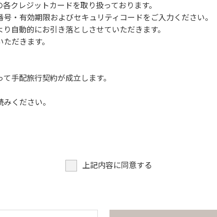
NERSの各クレジットカードを取り扱っております。
らなくても、上流で雨が降り急に増水することがあるので、水の
号・有効期限およびセキュリティコードをご入力ください。
より自動的にお引き落としさせていただきます。
についての注意や警告があった場合は素直に耳を傾け、指示に従
いただきます。
って手配旅行契約が成立します。
読みください。
上記内容に同意する