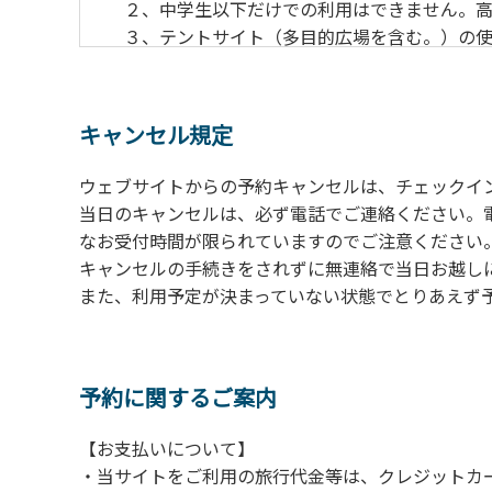
２、中学生以下だけでの利用はできません。高
３、テントサイト（多目的広場を含む。）の使
の予約をお願いします。管理棟にてチェックイ
ください。午後5時過ぎにお越しの方は、翌朝
４、車両は、荷物の積み下ろし時以外は、駐
キャンセル規定
５、チェックアウトは、午前10時まで（日帰
手続きを行ってください。
ウェブサイトからの予約キャンセルは、チェックイ
６、ゴミは分別されたもののみ回収します。午
当日のキャンセルは、必ず電話でご連絡ください。
にチェックアウトする方は、お持ち帰りをお願
なお受付時間が限られていますのでご注意ください。（電話受
キャンセルの手続きをされずに無連絡で当日お越し
【禁止事項】
また、利用予定が決まっていない状態でとりあえず
カラオケ、発電機、地面での直火による焚き
【注意事項】
当キャンプ場のそばを流れる歴舟川は、上流
予約に関するご案内
される事故が数件起きています。このため、河
【お支払いについて】
（１）川原にテントやタープを張らない。
・当サイトをご利用の旅行代金等は、クレジットカ
（２）雨が降ったときは川原で遊ばない。