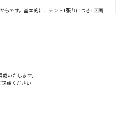
からです。基本的に、テント1張りにつき1区画
後3時になりましたら管理棟にて手続きを行って
行っていない方や使用人数が増えた場合は、必ず
ください。日帰り使用の方及び午前７時30分前
頂戴いたします。
ご遠慮ください。
状態になりやすく、過去にも増水により人が流