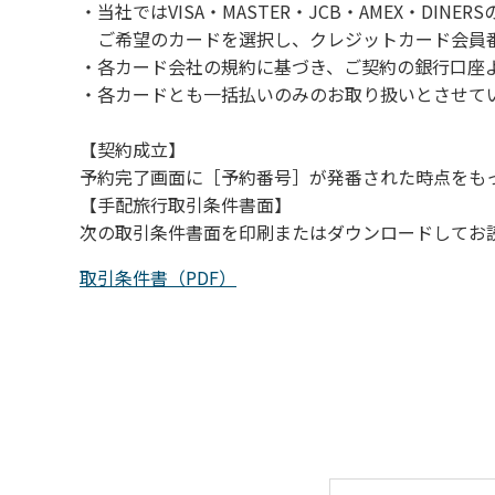
・当社ではVISA・MASTER・JCB・AMEX・DI
（３）カムイコタン公園キャンプ場で雨が降
ご希望のカードを選択し、クレジットカード会員番
での遊びを中止する。
・各カード会社の規約に基づき、ご契約の銀行口座
（４）キャンプ場の管理者や地元住民から川
・各カードとも一括払いのみのお取り扱いとさせて
【契約成立】
予約完了画面に［予約番号］が発番された時点をも
【手配旅行取引条件書面】
次の取引条件書面を印刷またはダウンロードしてお
取引条件書（PDF）