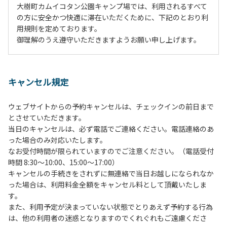
大樹町カムイコタン公園キャンプ場では、利用されるすべて
の方に安全かつ快適に滞在いただくために、下記のとおり利
用規則を定めております。
御理解のうえ遵守いただきますようお願い申し上げます。
１、動物（ペット類）の同伴は、Ａサイトのみとさせていた
だき、周囲の方への御配慮をお願いします。
キャンセル規定
２、中学生以下だけでの利用はできません。高校生以上の方
の付き添いをお願いします。
ウェブサイトからの予約キャンセルは、チェックインの前日まで
３、テントサイト（多目的広場を含む。）の使用は、事前に
とさせていただきます。
予約いただいた方のみで、連泊の方を除き、正午からです。
当日のキャンセルは、必ず電話でご連絡ください。電話連絡のあ
基本的に、テント1張りにつき1区画の予約をお願いします。
った場合のみ対応いたします。
管理棟にてチェックインの手続きを行ってください。午後3
なお受付時間が限られていますのでご注意ください。（電話受付
時前にお越しの方は、午後3時になりましたら管理棟にて手
時間 8:30～10:00、15:00～17:00）
続きを行ってください。午後5時過ぎにお越しの方は、翌朝
キャンセルの手続きをされずに無連絡で当日お越しになられなか
手続きを行ってください。
った場合は、利用料金全額をキャンセル料として頂戴いたしま
４、車両は、荷物の積み下ろし時以外は、駐車場にとめてく
す。
ださい。
また、利用予定が決まっていない状態でとりあえず予約する行為
５、チェックアウトは、午前10時まで（日帰り使用の場合は
は、他の利用者の迷惑となりますのでくれぐれもご遠慮くださ
午後5時まで）です。チェックインの手続きを行っていない