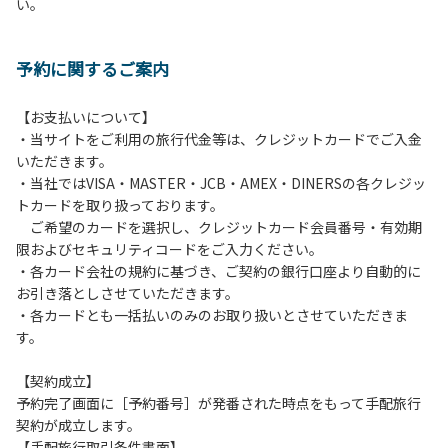
い。
方や使用人数が増えた場合は、必ず手続きを行ってくださ
い。
６、ゴミは分別されたもののみ回収します。午前8時30分か
予約に関するご案内
ら午前10時までの間にゴミステーションに出してください。
日帰り使用の方及び午前７時30分前にチェックアウトする方
は、お持ち帰りをお願いします。
【お支払いについて】
・当サイトをご利用の旅行代金等は、クレジットカードでご入金
【禁止事項】
いただきます。
カラオケ、発電機、地面での直火による焚き火、キャンプフ
・当社ではVISA・MASTER・JCB・AMEX・DINERSの各クレジッ
ァイヤー、打ち上げ式花火、テントサウナの設置
トカードを取り扱っております。
ご希望のカードを選択し、クレジットカード会員番号・有効期
【注意事項】
限およびセキュリティコードをご入力ください。
当キャンプ場のそばを流れる歴舟川は、上流で雨が降ると短
・各カード会社の規約に基づき、ご契約の銀行口座より自動的に
時間で増水し、川原で遊んでいると大変危険な状態になりや
お引き落としさせていただきます。
すく、過去にも増水により人が流される事故が数件起きてい
・各カードとも一括払いのみのお取り扱いとさせていただきま
ます。このため、河川利用者は次の事項を守り、安全に楽し
す。
く遊びましょう。
（１）川原にテントやタープを張らない。
【契約成立】
（２）雨が降ったときは川原で遊ばない。
予約完了画面に［予約番号］が発番された時点をもって手配旅行
（３）カムイコタン公園キャンプ場で雨が降らなくても、上
契約が成立します。
流で雨が降り急に増水することがあるので、水の濁りに注意
【手配旅行取引条件書面】