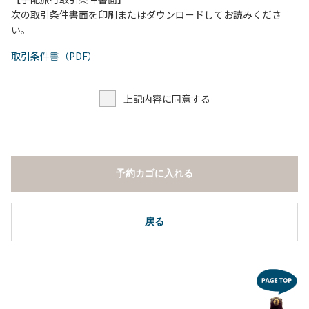
し、濁り始めたときには直ちに川原での遊びを中止する。
次の取引条件書面を印刷またはダウンロードしてお読みくださ
（４）キャンプ場の管理者や地元住民から川についての注意
い。
や警告があった場合は素直に耳を傾け、指示に従う。
取引条件書（PDF）
上記内容に同意する
予約カゴに入れる
戻る