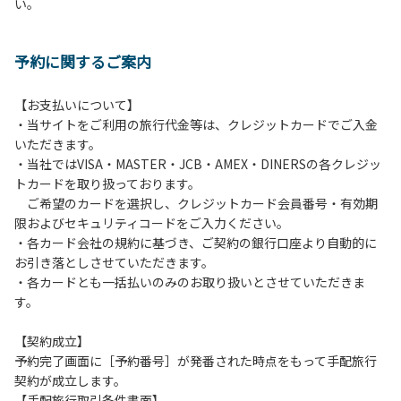
い。
方や使用人数が増えた場合は、必ず手続きを行ってくださ
い。
６、ゴミは分別されたもののみ回収します。午前8時30分か
予約に関するご案内
ら午前10時までの間にゴミステーションに出してください。
日帰り使用の方及び午前７時30分前にチェックアウトする方
は、お持ち帰りをお願いします。
【お支払いについて】
・当サイトをご利用の旅行代金等は、クレジットカードでご入金
【禁止事項】
いただきます。
カラオケ、発電機、地面での直火による焚き火、キャンプフ
・当社ではVISA・MASTER・JCB・AMEX・DINERSの各クレジッ
ァイヤー、打ち上げ式花火、テントサウナの設置
トカードを取り扱っております。
ご希望のカードを選択し、クレジットカード会員番号・有効期
【注意事項】
限およびセキュリティコードをご入力ください。
当キャンプ場のそばを流れる歴舟川は、上流で雨が降ると短
・各カード会社の規約に基づき、ご契約の銀行口座より自動的に
時間で増水し、川原で遊んでいると大変危険な状態になりや
お引き落としさせていただきます。
すく、過去にも増水により人が流される事故が数件起きてい
・各カードとも一括払いのみのお取り扱いとさせていただきま
ます。このため、河川利用者は次の事項を守り、安全に楽し
す。
く遊びましょう。
（１）川原にテントやタープを張らない。
【契約成立】
（２）雨が降ったときは川原で遊ばない。
予約完了画面に［予約番号］が発番された時点をもって手配旅行
（３）カムイコタン公園キャンプ場で雨が降らなくても、上
契約が成立します。
流で雨が降り急に増水することがあるので、水の濁りに注意
【手配旅行取引条件書面】