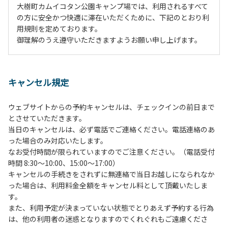
大樹町カムイコタン公園キャンプ場では、利用されるすべて
の方に安全かつ快適に滞在いただくために、下記のとおり利
用規則を定めております。
御理解のうえ遵守いただきますようお願い申し上げます。
１、動物（ペット類）の同伴は、Ａサイトのみとさせていた
だき、周囲の方への御配慮をお願いします。
キャンセル規定
２、中学生以下だけでの利用はできません。高校生以上の方
の付き添いをお願いします。
ウェブサイトからの予約キャンセルは、チェックインの前日まで
３、テントサイト（多目的広場を含む。）の使用は、事前に
とさせていただきます。
予約いただいた方のみで、連泊の方を除き、正午からです。
当日のキャンセルは、必ず電話でご連絡ください。電話連絡のあ
基本的に、テント1張りにつき1区画の予約をお願いします。
った場合のみ対応いたします。
管理棟にてチェックインの手続きを行ってください。午後3
なお受付時間が限られていますのでご注意ください。（電話受付
時前にお越しの方は、午後3時になりましたら管理棟にて手
時間 8:30～10:00、15:00～17:00）
続きを行ってください。午後5時過ぎにお越しの方は、翌朝
キャンセルの手続きをされずに無連絡で当日お越しになられなか
手続きを行ってください。
った場合は、利用料金全額をキャンセル料として頂戴いたしま
４、車両は、荷物の積み下ろし時以外は、駐車場にとめてく
す。
ださい。
また、利用予定が決まっていない状態でとりあえず予約する行為
５、チェックアウトは、午前10時まで（日帰り使用の場合は
は、他の利用者の迷惑となりますのでくれぐれもご遠慮くださ
午後5時まで）です。チェックインの手続きを行っていない