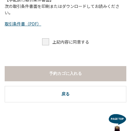
し、濁り始めたときには直ちに川原での遊びを中止する。
次の取引条件書面を印刷またはダウンロードしてお読みくださ
（４）キャンプ場の管理者や地元住民から川についての注意
い。
や警告があった場合は素直に耳を傾け、指示に従う。
取引条件書（PDF）
上記内容に同意する
予約カゴに入れる
戻る