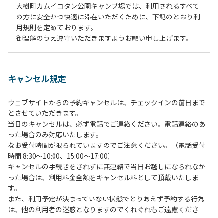
大樹町カムイコタン公園キャンプ場では、利用されるすべて
の方に安全かつ快適に滞在いただくために、下記のとおり利
用規則を定めております。
御理解のうえ遵守いただきますようお願い申し上げます。
１、動物（ペット類）の同伴は、Ａサイトのみとさせていた
だき、周囲の方への御配慮をお願いします。
キャンセル規定
２、中学生以下だけでの利用はできません。高校生以上の方
の付き添いをお願いします。
ウェブサイトからの予約キャンセルは、チェックインの前日まで
３、テントサイト（多目的広場を含む。）の使用は、事前に
とさせていただきます。
予約いただいた方のみで、連泊の方を除き、正午からです。
当日のキャンセルは、必ず電話でご連絡ください。電話連絡のあ
基本的に、テント1張りにつき1区画の予約をお願いします。
った場合のみ対応いたします。
管理棟にてチェックインの手続きを行ってください。午後3
なお受付時間が限られていますのでご注意ください。（電話受付
時前にお越しの方は、午後3時になりましたら管理棟にて手
時間 8:30～10:00、15:00～17:00）
続きを行ってください。午後5時過ぎにお越しの方は、翌朝
キャンセルの手続きをされずに無連絡で当日お越しになられなか
手続きを行ってください。
った場合は、利用料金全額をキャンセル料として頂戴いたしま
４、車両は、荷物の積み下ろし時以外は、駐車場にとめてく
す。
ださい。
また、利用予定が決まっていない状態でとりあえず予約する行為
５、チェックアウトは、午前10時まで（日帰り使用の場合は
は、他の利用者の迷惑となりますのでくれぐれもご遠慮くださ
午後5時まで）です。チェックインの手続きを行っていない