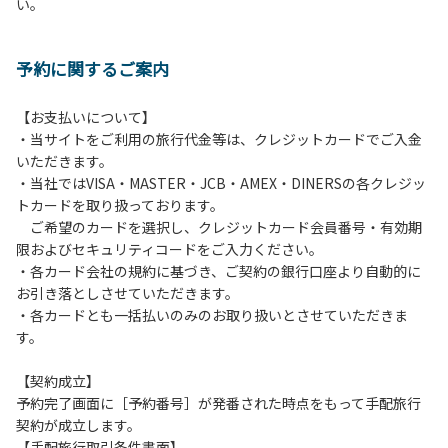
い。
方や使用人数が増えた場合は、必ず手続きを行ってくださ
い。
６、ゴミは分別されたもののみ回収します。午前8時30分か
予約に関するご案内
ら午前10時までの間にゴミステーションに出してください。
日帰り使用の方及び午前７時30分前にチェックアウトする方
は、お持ち帰りをお願いします。
【お支払いについて】
・当サイトをご利用の旅行代金等は、クレジットカードでご入金
【禁止事項】
いただきます。
カラオケ、発電機、地面での直火による焚き火、キャンプフ
・当社ではVISA・MASTER・JCB・AMEX・DINERSの各クレジッ
ァイヤー、打ち上げ式花火、テントサウナの設置
トカードを取り扱っております。
ご希望のカードを選択し、クレジットカード会員番号・有効期
【注意事項】
限およびセキュリティコードをご入力ください。
当キャンプ場のそばを流れる歴舟川は、上流で雨が降ると短
・各カード会社の規約に基づき、ご契約の銀行口座より自動的に
時間で増水し、川原で遊んでいると大変危険な状態になりや
お引き落としさせていただきます。
すく、過去にも増水により人が流される事故が数件起きてい
・各カードとも一括払いのみのお取り扱いとさせていただきま
ます。このため、河川利用者は次の事項を守り、安全に楽し
す。
く遊びましょう。
（１）川原にテントやタープを張らない。
【契約成立】
（２）雨が降ったときは川原で遊ばない。
予約完了画面に［予約番号］が発番された時点をもって手配旅行
（３）カムイコタン公園キャンプ場で雨が降らなくても、上
契約が成立します。
流で雨が降り急に増水することがあるので、水の濁りに注意
【手配旅行取引条件書面】