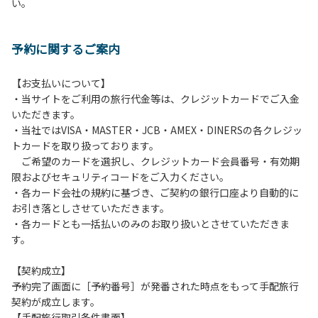
い。
方や使用人数が増えた場合は、必ず手続きを行ってくださ
い。
６、ゴミは分別されたもののみ回収します。午前8時30分か
予約に関するご案内
ら午前10時までの間にゴミステーションに出してください。
日帰り使用の方及び午前７時30分前にチェックアウトする方
は、お持ち帰りをお願いします。
【お支払いについて】
・当サイトをご利用の旅行代金等は、クレジットカードでご入金
【禁止事項】
いただきます。
カラオケ、発電機、地面での直火による焚き火、キャンプフ
・当社ではVISA・MASTER・JCB・AMEX・DINERSの各クレジッ
ァイヤー、打ち上げ式花火、テントサウナの設置
トカードを取り扱っております。
ご希望のカードを選択し、クレジットカード会員番号・有効期
【注意事項】
限およびセキュリティコードをご入力ください。
当キャンプ場のそばを流れる歴舟川は、上流で雨が降ると短
・各カード会社の規約に基づき、ご契約の銀行口座より自動的に
時間で増水し、川原で遊んでいると大変危険な状態になりや
お引き落としさせていただきます。
すく、過去にも増水により人が流される事故が数件起きてい
・各カードとも一括払いのみのお取り扱いとさせていただきま
ます。このため、河川利用者は次の事項を守り、安全に楽し
す。
く遊びましょう。
（１）川原にテントやタープを張らない。
【契約成立】
（２）雨が降ったときは川原で遊ばない。
予約完了画面に［予約番号］が発番された時点をもって手配旅行
（３）カムイコタン公園キャンプ場で雨が降らなくても、上
契約が成立します。
流で雨が降り急に増水することがあるので、水の濁りに注意
【手配旅行取引条件書面】