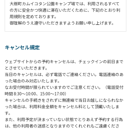
大樹町カムイコタン公園キャンプ場では、利用されるすべて
の方に安全かつ快適に滞在いただくために、下記のとおり利
用規則を定めております。
御理解のうえ遵守いただきますようお願い申し上げます。
１、動物（ペット類）の同伴は、Ａサイトのみとさせていた
だき、周囲の方への御配慮をお願いします。
キャンセル規定
２、中学生以下だけでの利用はできません。高校生以上の方
の付き添いをお願いします。
ウェブサイトからの予約キャンセルは、チェックインの前日まで
３、テントサイト（多目的広場を含む。）の使用は、事前に
とさせていただきます。
予約いただいた方のみで、連泊の方を除き、正午からです。
当日のキャンセルは、必ず電話でご連絡ください。電話連絡のあ
基本的に、テント1張りにつき1区画の予約をお願いします。
った場合のみ対応いたします。
管理棟にてチェックインの手続きを行ってください。午後3
なお受付時間が限られていますのでご注意ください。（電話受付
時前にお越しの方は、午後3時になりましたら管理棟にて手
時間 8:30～10:00、15:00～17:00）
続きを行ってください。午後5時過ぎにお越しの方は、翌朝
キャンセルの手続きをされずに無連絡で当日お越しになられなか
手続きを行ってください。
った場合は、利用料金全額をキャンセル料として頂戴いたしま
４、車両は、荷物の積み下ろし時以外は、駐車場にとめてく
す。
ださい。
また、利用予定が決まっていない状態でとりあえず予約する行為
５、チェックアウトは、午前10時まで（日帰り使用の場合は
は、他の利用者の迷惑となりますのでくれぐれもご遠慮くださ
午後5時まで）です。チェックインの手続きを行っていない