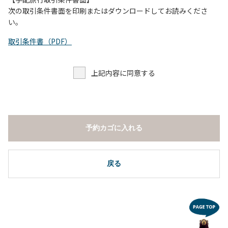
し、濁り始めたときには直ちに川原での遊びを中止する。
次の取引条件書面を印刷またはダウンロードしてお読みくださ
（４）キャンプ場の管理者や地元住民から川についての注意
い。
や警告があった場合は素直に耳を傾け、指示に従う。
取引条件書（PDF）
上記内容に同意する
予約カゴに入れる
戻る