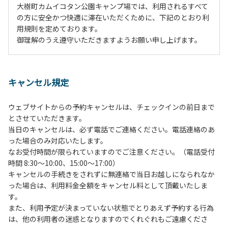
大樹町カムイコタン公園キャンプ場では、利用されるすべて
の方に安全かつ快適に滞在いただくために、下記のとおり利
用規則を定めております。
御理解のうえ遵守いただきますようお願い申し上げます。
１、動物（ペット類）の同伴は、Ａサイトのみとさせていた
だき、周囲の方への御配慮をお願いします。
キャンセル規定
２、中学生以下だけでの利用はできません。高校生以上の方
の付き添いをお願いします。
ウェブサイトからの予約キャンセルは、チェックインの前日まで
３、テントサイト（多目的広場を含む。）の使用は、事前に
とさせていただきます。
予約いただいた方のみで、連泊の方を除き、正午からです。
当日のキャンセルは、必ず電話でご連絡ください。電話連絡のあ
基本的に、テント1張りにつき1区画の予約をお願いします。
った場合のみ対応いたします。
管理棟にてチェックインの手続きを行ってください。午後3
なお受付時間が限られていますのでご注意ください。（電話受付
時前にお越しの方は、午後3時になりましたら管理棟にて手
時間 8:30～10:00、15:00～17:00）
続きを行ってください。午後5時過ぎにお越しの方は、翌朝
キャンセルの手続きをされずに無連絡で当日お越しになられなか
手続きを行ってください。
った場合は、利用料金全額をキャンセル料として頂戴いたしま
４、車両は、荷物の積み下ろし時以外は、駐車場にとめてく
す。
ださい。
また、利用予定が決まっていない状態でとりあえず予約する行為
５、チェックアウトは、午前10時まで（日帰り使用の場合は
は、他の利用者の迷惑となりますのでくれぐれもご遠慮くださ
午後5時まで）です。チェックインの手続きを行っていない