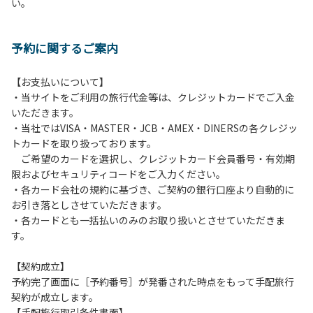
い。
方や使用人数が増えた場合は、必ず手続きを行ってくださ
い。
６、ゴミは分別されたもののみ回収します。午前8時30分か
予約に関するご案内
ら午前10時までの間にゴミステーションに出してください。
日帰り使用の方及び午前７時30分前にチェックアウトする方
は、お持ち帰りをお願いします。
【お支払いについて】
・当サイトをご利用の旅行代金等は、クレジットカードでご入金
【禁止事項】
いただきます。
カラオケ、発電機、地面での直火による焚き火、キャンプフ
・当社ではVISA・MASTER・JCB・AMEX・DINERSの各クレジッ
ァイヤー、打ち上げ式花火、テントサウナの設置
トカードを取り扱っております。
ご希望のカードを選択し、クレジットカード会員番号・有効期
【注意事項】
限およびセキュリティコードをご入力ください。
当キャンプ場のそばを流れる歴舟川は、上流で雨が降ると短
・各カード会社の規約に基づき、ご契約の銀行口座より自動的に
時間で増水し、川原で遊んでいると大変危険な状態になりや
お引き落としさせていただきます。
すく、過去にも増水により人が流される事故が数件起きてい
・各カードとも一括払いのみのお取り扱いとさせていただきま
ます。このため、河川利用者は次の事項を守り、安全に楽し
す。
く遊びましょう。
（１）川原にテントやタープを張らない。
【契約成立】
（２）雨が降ったときは川原で遊ばない。
予約完了画面に［予約番号］が発番された時点をもって手配旅行
（３）カムイコタン公園キャンプ場で雨が降らなくても、上
契約が成立します。
流で雨が降り急に増水することがあるので、水の濁りに注意
【手配旅行取引条件書面】