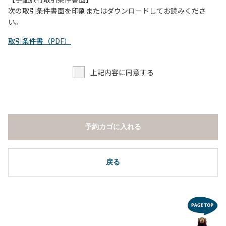
し、濁り始めたときには直ちに川原での遊びを中止する。
次の取引条件書面を印刷またはダウンロードしてお読みくださ
（４）キャンプ場の管理者や地元住民から川についての注意
い。
や警告があった場合は素直に耳を傾け、指示に従う。
取引条件書（PDF）
上記内容に同意する
予約カゴに入れる
戻る