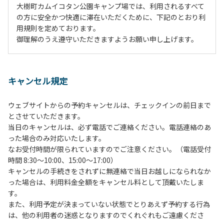
大樹町カムイコタン公園キャンプ場では、利用されるすべて
の方に安全かつ快適に滞在いただくために、下記のとおり利
用規則を定めております。
御理解のうえ遵守いただきますようお願い申し上げます。
１、動物（ペット類）の同伴は、Ａサイトのみとさせていた
だき、周囲の方への御配慮をお願いします。
キャンセル規定
２、中学生以下だけでの利用はできません。高校生以上の方
の付き添いをお願いします。
ウェブサイトからの予約キャンセルは、チェックインの前日まで
３、テントサイト（多目的広場を含む。）の使用は、事前に
とさせていただきます。
予約いただいた方のみで、連泊の方を除き、正午からです。
当日のキャンセルは、必ず電話でご連絡ください。電話連絡のあ
基本的に、テント1張りにつき1区画の予約をお願いします。
った場合のみ対応いたします。
管理棟にてチェックインの手続きを行ってください。午後3
なお受付時間が限られていますのでご注意ください。（電話受付
時前にお越しの方は、午後3時になりましたら管理棟にて手
時間 8:30～10:00、15:00～17:00）
続きを行ってください。午後5時過ぎにお越しの方は、翌朝
キャンセルの手続きをされずに無連絡で当日お越しになられなか
手続きを行ってください。
った場合は、利用料金全額をキャンセル料として頂戴いたしま
４、車両は、荷物の積み下ろし時以外は、駐車場にとめてく
す。
ださい。
また、利用予定が決まっていない状態でとりあえず予約する行為
５、チェックアウトは、午前10時まで（日帰り使用の場合は
は、他の利用者の迷惑となりますのでくれぐれもご遠慮くださ
午後5時まで）です。チェックインの手続きを行っていない