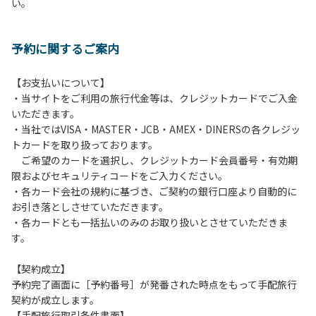
い。
方や使用人数が増えた場合は、必ず手続きを行ってくださ
い。
６、ゴミは分別されたもののみ回収します。午前8時30分か
予約に関するご案内
ら午前10時までの間にゴミステーションに出してください。
日帰り使用の方及び午前７時30分前にチェックアウトする方
は、お持ち帰りをお願いします。
【お支払いについて】
・当サイトをご利用の旅行代金等は、クレジットカードでご入金
【禁止事項】
いただきます。
カラオケ、発電機、地面での直火による焚き火、キャンプフ
・当社ではVISA・MASTER・JCB・AMEX・DINERSの各クレジッ
ァイヤー、打ち上げ式花火、テントサウナの設置
トカードを取り扱っております。
ご希望のカードを選択し、クレジットカード会員番号・有効期
【注意事項】
限およびセキュリティコードをご入力ください。
当キャンプ場のそばを流れる歴舟川は、上流で雨が降ると短
・各カード会社の規約に基づき、ご契約の銀行口座より自動的に
時間で増水し、川原で遊んでいると大変危険な状態になりや
お引き落としさせていただきます。
すく、過去にも増水により人が流される事故が数件起きてい
・各カードとも一括払いのみのお取り扱いとさせていただきま
ます。このため、河川利用者は次の事項を守り、安全に楽し
す。
く遊びましょう。
（１）川原にテントやタープを張らない。
【契約成立】
（２）雨が降ったときは川原で遊ばない。
予約完了画面に［予約番号］が発番された時点をもって手配旅行
（３）カムイコタン公園キャンプ場で雨が降らなくても、上
契約が成立します。
流で雨が降り急に増水することがあるので、水の濁りに注意
【手配旅行取引条件書面】