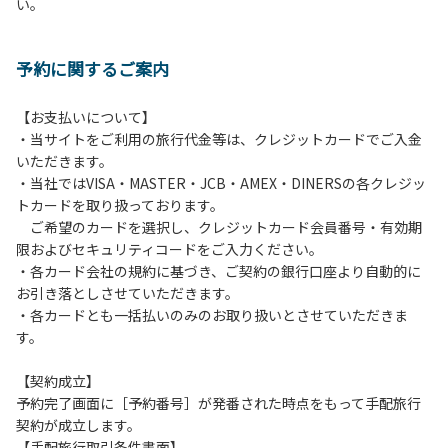
い。
方や使用人数が増えた場合は、必ず手続きを行ってくださ
い。
６、ゴミは分別されたもののみ回収します。午前8時30分か
予約に関するご案内
ら午前10時までの間にゴミステーションに出してください。
日帰り使用の方及び午前７時30分前にチェックアウトする方
は、お持ち帰りをお願いします。
【お支払いについて】
・当サイトをご利用の旅行代金等は、クレジットカードでご入金
【禁止事項】
いただきます。
カラオケ、発電機、地面での直火による焚き火、キャンプフ
・当社ではVISA・MASTER・JCB・AMEX・DINERSの各クレジッ
ァイヤー、打ち上げ式花火、テントサウナの設置
トカードを取り扱っております。
ご希望のカードを選択し、クレジットカード会員番号・有効期
【注意事項】
限およびセキュリティコードをご入力ください。
当キャンプ場のそばを流れる歴舟川は、上流で雨が降ると短
・各カード会社の規約に基づき、ご契約の銀行口座より自動的に
時間で増水し、川原で遊んでいると大変危険な状態になりや
お引き落としさせていただきます。
すく、過去にも増水により人が流される事故が数件起きてい
・各カードとも一括払いのみのお取り扱いとさせていただきま
ます。このため、河川利用者は次の事項を守り、安全に楽し
す。
く遊びましょう。
（１）川原にテントやタープを張らない。
【契約成立】
（２）雨が降ったときは川原で遊ばない。
予約完了画面に［予約番号］が発番された時点をもって手配旅行
（３）カムイコタン公園キャンプ場で雨が降らなくても、上
契約が成立します。
流で雨が降り急に増水することがあるので、水の濁りに注意
【手配旅行取引条件書面】