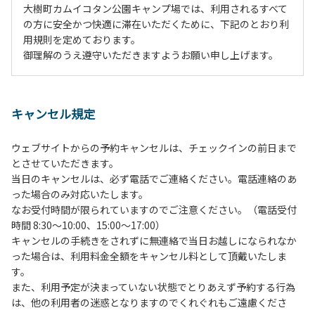
大樹町カムイコタン公園キャンプ場では、利用されるすべて
の方に安全かつ快適に滞在いただくために、下記のとおり利
用規則を定めております。
御理解のうえ遵守いただきますようお願い申し上げます。
１、動物（ペット類）の同伴は、Ａサイトのみとさせていた
だき、周囲の方への御配慮をお願いします。
キャンセル規定
２、中学生以下だけでの利用はできません。高校生以上の方
の付き添いをお願いします。
ウェブサイトからの予約キャンセルは、チェックインの前日まで
３、テントサイト（多目的広場を含む。）の使用は、事前に
とさせていただきます。
予約いただいた方のみで、連泊の方を除き、正午からです。
当日のキャンセルは、必ず電話でご連絡ください。電話連絡のあ
基本的に、テント1張りにつき1区画の予約をお願いします。
った場合のみ対応いたします。
管理棟にてチェックインの手続きを行ってください。午後3
なお受付時間が限られていますのでご注意ください。（電話受付
時前にお越しの方は、午後3時になりましたら管理棟にて手
時間 8:30～10:00、15:00～17:00）
続きを行ってください。午後5時過ぎにお越しの方は、翌朝
キャンセルの手続きをされずに無連絡で当日お越しになられなか
手続きを行ってください。
った場合は、利用料金全額をキャンセル料として頂戴いたしま
４、車両は、荷物の積み下ろし時以外は、駐車場にとめてく
す。
ださい。
また、利用予定が決まっていない状態でとりあえず予約する行為
５、チェックアウトは、午前10時まで（日帰り使用の場合は
は、他の利用者の迷惑となりますのでくれぐれもご遠慮くださ
午後5時まで）です。チェックインの手続きを行っていない