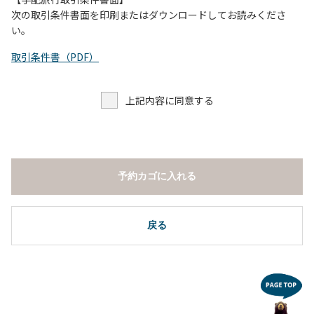
し、濁り始めたときには直ちに川原での遊びを中止する。
次の取引条件書面を印刷またはダウンロードしてお読みくださ
（４）キャンプ場の管理者や地元住民から川についての注意
い。
や警告があった場合は素直に耳を傾け、指示に従う。
取引条件書（PDF）
上記内容に同意する
予約カゴに入れる
戻る