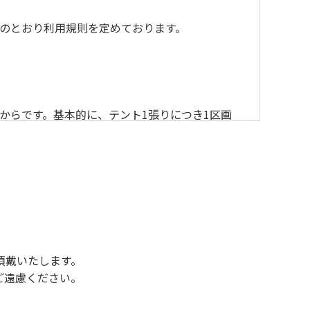
のとおり利用規則を定めております。
からです。基本的に、テント1張りにつき1区画
後3時になりましたら管理棟にて手続きを行って
行っていない方や使用人数が増えた場合は、必ず
ください。日帰り使用の方及び午前７時30分前
頂戴いたします。
ご遠慮ください。