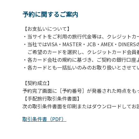
【注意事項】
当キャンプ場のそばを流れる歴舟川は、上流
予約に関するご案内
される事故が数件起きています。このため、河
【お支払いについて】
（１）川原にテントやタープを張らない。
・当サイトをご利用の旅行代金等は、クレジットカ
（２）雨が降ったときは川原で遊ばない。
・当社ではVISA・MASTER・JCB・AMEX・DI
（３）カムイコタン公園キャンプ場で雨が降
ご希望のカードを選択し、クレジットカード会員番
での遊びを中止する。
・各カード会社の規約に基づき、ご契約の銀行口座
（４）キャンプ場の管理者や地元住民から川
・各カードとも一括払いのみのお取り扱いとさせて
【契約成立】
予約完了画面に［予約番号］が発番された時点をも
【手配旅行取引条件書面】
次の取引条件書面を印刷またはダウンロードしてお
取引条件書（PDF）