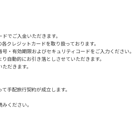
で雨が降ると短時間で増水し、川原で遊んでいると大変危険な
川利用者は次の事項を守り、安全に楽しく遊びましょう。
ードでご入金いただきます。
NERSの各クレジットカードを取り扱っております。
らなくても、上流で雨が降り急に増水することがあるので、水の
号・有効期限およびセキュリティコードをご入力ください。
より自動的にお引き落としさせていただきます。
についての注意や警告があった場合は素直に耳を傾け、指示に従
いただきます。
って手配旅行契約が成立します。
読みください。