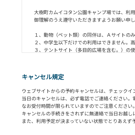
大樹町カムイコタン公園キャンプ場では、利用
御理解のうえ遵守いただきますようお願い申し
１、動物（ペット類）の同伴は、Ａサイトのみ
２、中学生以下だけでの利用はできません。高
３、テントサイト（多目的広場を含む。）の使
の予約をお願いします。管理棟にてチェックイ
ください。午後5時過ぎにお越しの方は、翌朝
４、車両は、荷物の積み下ろし時以外は、駐
キャンセル規定
５、チェックアウトは、午前10時まで（日帰
手続きを行ってください。
ウェブサイトからの予約キャンセルは、チェックイ
６、ゴミは分別されたもののみ回収します。午
当日のキャンセルは、必ず電話でご連絡ください。
にチェックアウトする方は、お持ち帰りをお願
なお受付時間が限られていますのでご注意ください。（電話受
キャンセルの手続きをされずに無連絡で当日お越し
【禁止事項】
また、利用予定が決まっていない状態でとりあえず
カラオケ、発電機、地面での直火による焚き