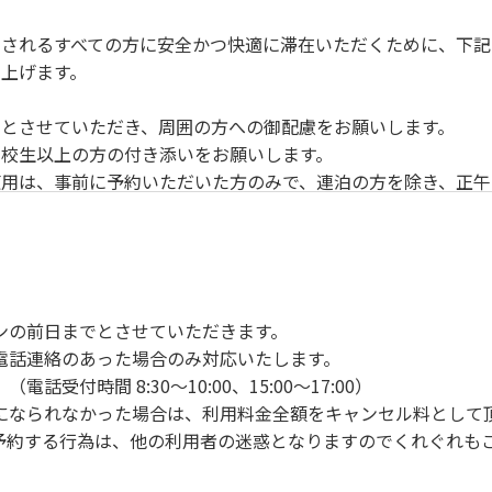
されるすべての方に安全かつ快適に滞在いただくために、下記
上げます。
とさせていただき、周囲の方への御配慮をお願いします。
校生以上の方の付き添いをお願いします。
用は、事前に予約いただいた方のみで、連泊の方を除き、正午
ンの手続きを行ってください。午後3時前にお越しの方は、午
手続きを行ってください。
車場にとめてください。
り使用の場合は午後5時まで）です。チェックインの手続きを
ンの前日までとさせていただきます。
前8時30分から午前10時までの間にゴミステーションに出して
電話連絡のあった場合のみ対応いたします。
いします。
付時間 8:30～10:00、15:00～17:00）
になられなかった場合は、利用料金全額をキャンセル料として
予約する行為は、他の利用者の迷惑となりますのでくれぐれも
火、キャンプファイヤー、打ち上げ式花火、テントサウナの設置