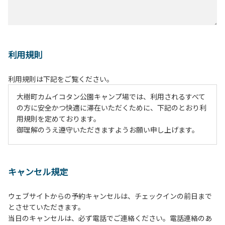
利用規則
利用規則は下記をご覧ください。
大樹町カムイコタン公園キャンプ場では、利用されるすべて
の方に安全かつ快適に滞在いただくために、下記のとおり利
用規則を定めております。
御理解のうえ遵守いただきますようお願い申し上げます。
１、動物（ペット類）の同伴は、Ａサイトのみとさせていた
だき、周囲の方への御配慮をお願いします。
キャンセル規定
２、中学生以下だけでの利用はできません。高校生以上の方
の付き添いをお願いします。
ウェブサイトからの予約キャンセルは、チェックインの前日まで
３、テントサイト（多目的広場を含む。）の使用は、事前に
とさせていただきます。
予約いただいた方のみで、連泊の方を除き、正午からです。
当日のキャンセルは、必ず電話でご連絡ください。電話連絡のあ
基本的に、テント1張りにつき1区画の予約をお願いします。