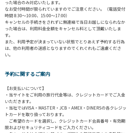
った場合のみ対応いたします。
管理棟にてチェックインの手続きを行ってください。午後3
なお受付時間が限られていますのでご注意ください。（電話受付
時前にお越しの方は、午後3時になりましたら管理棟にて手
時間 8:30～10:00、15:00～17:00）
続きを行ってください。午後5時過ぎにお越しの方は、翌朝
キャンセルの手続きをされずに無連絡で当日お越しになられなか
手続きを行ってください。
った場合は、利用料金全額をキャンセル料として頂戴いたしま
４、車両は、荷物の積み下ろし時以外は、駐車場にとめてく
す。
ださい。
また、利用予定が決まっていない状態でとりあえず予約する行為
５、チェックアウトは、午前10時まで（日帰り使用の場合は
は、他の利用者の迷惑となりますのでくれぐれもご遠慮くださ
午後5時まで）です。チェックインの手続きを行っていない
い。
方や使用人数が増えた場合は、必ず手続きを行ってくださ
い。
６、ゴミは分別されたもののみ回収します。午前8時30分か
予約に関するご案内
ら午前10時までの間にゴミステーションに出してください。
日帰り使用の方及び午前７時30分前にチェックアウトする方
は、お持ち帰りをお願いします。
【お支払いについて】
・当サイトをご利用の旅行代金等は、クレジットカードでご入金
【禁止事項】
いただきます。
カラオケ、発電機、地面での直火による焚き火、キャンプフ
・当社ではVISA・MASTER・JCB・AMEX・DINERSの各クレジッ
ァイヤー、打ち上げ式花火、テントサウナの設置
トカードを取り扱っております。
ご希望のカードを選択し、クレジットカード会員番号・有効期
【注意事項】
限およびセキュリティコードをご入力ください。