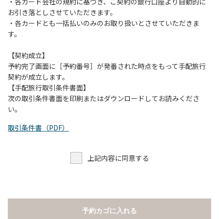
当キャンプ場のそばを流れる歴舟川は、上流で雨が降ると短
・各カード会社の規約に基づき、ご契約の銀行口座より自動的に
時間で増水し、川原で遊んでいると大変危険な状態になりや
お引き落としさせていただきます。
すく、過去にも増水により人が流される事故が数件起きてい
・各カードとも一括払いのみのお取り扱いとさせていただきま
ます。このため、河川利用者は次の事項を守り、安全に楽し
す。
く遊びましょう。
（１）川原にテントやタープを張らない。
【契約成立】
（２）雨が降ったときは川原で遊ばない。
予約完了画面に［予約番号］が発番された時点をもって手配旅行
（３）カムイコタン公園キャンプ場で雨が降らなくても、上
契約が成立します。
流で雨が降り急に増水することがあるので、水の濁りに注意
【手配旅行取引条件書面】
し、濁り始めたときには直ちに川原での遊びを中止する。
次の取引条件書面を印刷またはダウンロードしてお読みくださ
（４）キャンプ場の管理者や地元住民から川についての注意
い。
や警告があった場合は素直に耳を傾け、指示に従う。
取引条件書（PDF）
上記内容に同意する
予約カゴに入れる