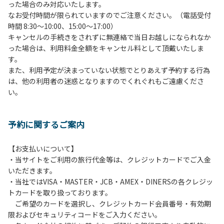
った場合のみ対応いたします。
管理棟にてチェックインの手続きを行ってください。午後3
なお受付時間が限られていますのでご注意ください。（電話受付
時前にお越しの方は、午後3時になりましたら管理棟にて手
時間 8:30～10:00、15:00～17:00）
続きを行ってください。午後5時過ぎにお越しの方は、翌朝
キャンセルの手続きをされずに無連絡で当日お越しになられなか
手続きを行ってください。
った場合は、利用料金全額をキャンセル料として頂戴いたしま
４、車両は、荷物の積み下ろし時以外は、駐車場にとめてく
す。
ださい。
また、利用予定が決まっていない状態でとりあえず予約する行為
５、チェックアウトは、午前10時まで（日帰り使用の場合は
は、他の利用者の迷惑となりますのでくれぐれもご遠慮くださ
午後5時まで）です。チェックインの手続きを行っていない
い。
方や使用人数が増えた場合は、必ず手続きを行ってくださ
い。
６、ゴミは分別されたもののみ回収します。午前8時30分か
予約に関するご案内
ら午前10時までの間にゴミステーションに出してください。
日帰り使用の方及び午前７時30分前にチェックアウトする方
は、お持ち帰りをお願いします。
【お支払いについて】
・当サイトをご利用の旅行代金等は、クレジットカードでご入金
【禁止事項】
いただきます。
カラオケ、発電機、地面での直火による焚き火、キャンプフ
・当社ではVISA・MASTER・JCB・AMEX・DINERSの各クレジッ
ァイヤー、打ち上げ式花火、テントサウナの設置
トカードを取り扱っております。
ご希望のカードを選択し、クレジットカード会員番号・有効期
【注意事項】
限およびセキュリティコードをご入力ください。