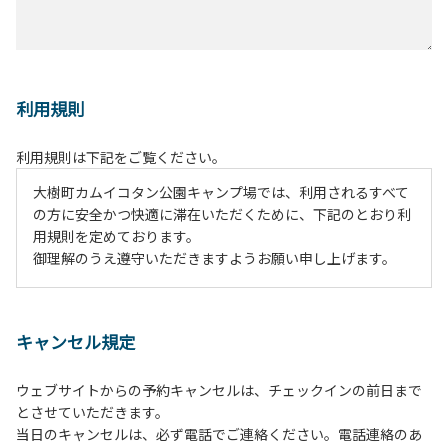
利用規則
利用規則は下記をご覧ください。
大樹町カムイコタン公園キャンプ場では、利用されるすべて
の方に安全かつ快適に滞在いただくために、下記のとおり利
用規則を定めております。
御理解のうえ遵守いただきますようお願い申し上げます。
１、動物（ペット類）の同伴は、Ａサイトのみとさせていた
だき、周囲の方への御配慮をお願いします。
キャンセル規定
２、中学生以下だけでの利用はできません。高校生以上の方
の付き添いをお願いします。
ウェブサイトからの予約キャンセルは、チェックインの前日まで
３、テントサイト（多目的広場を含む。）の使用は、事前に
とさせていただきます。
予約いただいた方のみで、連泊の方を除き、正午からです。
当日のキャンセルは、必ず電話でご連絡ください。電話連絡のあ
基本的に、テント1張りにつき1区画の予約をお願いします。