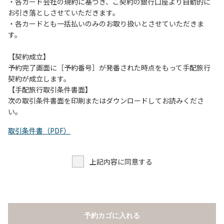
当キャンプ場のそばを流れる歴舟川は、上流で雨が降ると短
・各カード会社の規約に基づき、ご契約の銀行口座より自動的に
時間で増水し、川原で遊んでいると大変危険な状態になりや
お引き落としさせていただきます。
すく、過去にも増水により人が流される事故が数件起きてい
・各カードとも一括払いのみのお取り扱いとさせていただきま
ます。このため、河川利用者は次の事項を守り、安全に楽し
す。
く遊びましょう。
（１）川原にテントやタープを張らない。
【契約成立】
（２）雨が降ったときは川原で遊ばない。
予約完了画面に［予約番号］が発番された時点をもって手配旅行
（３）カムイコタン公園キャンプ場で雨が降らなくても、上
契約が成立します。
流で雨が降り急に増水することがあるので、水の濁りに注意
【手配旅行取引条件書面】
し、濁り始めたときには直ちに川原での遊びを中止する。
次の取引条件書面を印刷またはダウンロードしてお読みくださ
（４）キャンプ場の管理者や地元住民から川についての注意
い。
や警告があった場合は素直に耳を傾け、指示に従う。
取引条件書（PDF）
上記内容に同意する
予約カゴに入れる