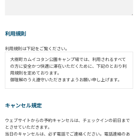
利用規則
利用規則は下記をご覧ください。
大樹町カムイコタン公園キャンプ場では、利用されるすべて
の方に安全かつ快適に滞在いただくために、下記のとおり利
用規則を定めております。
御理解のうえ遵守いただきますようお願い申し上げます。
１、動物（ペット類）の同伴は、Ａサイトのみとさせていた
だき、周囲の方への御配慮をお願いします。
キャンセル規定
２、中学生以下だけでの利用はできません。高校生以上の方
の付き添いをお願いします。
ウェブサイトからの予約キャンセルは、チェックインの前日まで
３、テントサイト（多目的広場を含む。）の使用は、事前に
とさせていただきます。
予約いただいた方のみで、連泊の方を除き、正午からです。
当日のキャンセルは、必ず電話でご連絡ください。電話連絡のあ
基本的に、テント1張りにつき1区画の予約をお願いします。