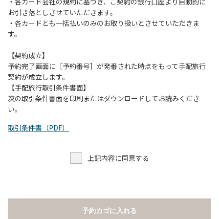
当キャンプ場のそばを流れる歴舟川は、上流で雨が降ると短
・各カード会社の規約に基づき、ご契約の銀行口座より自動的に
時間で増水し、川原で遊んでいると大変危険な状態になりや
お引き落としさせていただきます。
すく、過去にも増水により人が流される事故が数件起きてい
・各カードとも一括払いのみのお取り扱いとさせていただきま
ます。このため、河川利用者は次の事項を守り、安全に楽し
す。
く遊びましょう。
（１）川原にテントやタープを張らない。
【契約成立】
（２）雨が降ったときは川原で遊ばない。
予約完了画面に［予約番号］が発番された時点をもって手配旅行
（３）カムイコタン公園キャンプ場で雨が降らなくても、上
契約が成立します。
流で雨が降り急に増水することがあるので、水の濁りに注意
【手配旅行取引条件書面】
し、濁り始めたときには直ちに川原での遊びを中止する。
次の取引条件書面を印刷またはダウンロードしてお読みくださ
（４）キャンプ場の管理者や地元住民から川についての注意
い。
や警告があった場合は素直に耳を傾け、指示に従う。
取引条件書（PDF）
上記内容に同意する
予約カゴに入れる