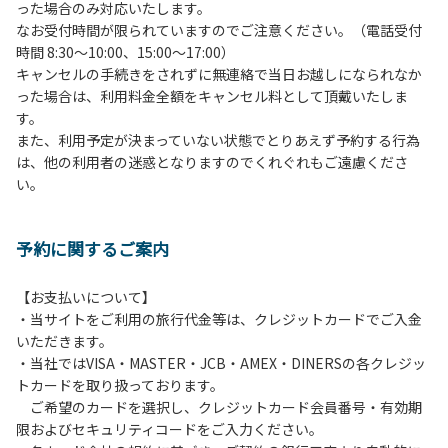
った場合のみ対応いたします。
管理棟にてチェックインの手続きを行ってください。午後3
なお受付時間が限られていますのでご注意ください。（電話受付
時前にお越しの方は、午後3時になりましたら管理棟にて手
時間 8:30～10:00、15:00～17:00）
続きを行ってください。午後5時過ぎにお越しの方は、翌朝
キャンセルの手続きをされずに無連絡で当日お越しになられなか
手続きを行ってください。
った場合は、利用料金全額をキャンセル料として頂戴いたしま
４、車両は、荷物の積み下ろし時以外は、駐車場にとめてく
す。
ださい。
また、利用予定が決まっていない状態でとりあえず予約する行為
５、チェックアウトは、午前10時まで（日帰り使用の場合は
は、他の利用者の迷惑となりますのでくれぐれもご遠慮くださ
午後5時まで）です。チェックインの手続きを行っていない
い。
方や使用人数が増えた場合は、必ず手続きを行ってくださ
い。
６、ゴミは分別されたもののみ回収します。午前8時30分か
予約に関するご案内
ら午前10時までの間にゴミステーションに出してください。
日帰り使用の方及び午前７時30分前にチェックアウトする方
は、お持ち帰りをお願いします。
【お支払いについて】
・当サイトをご利用の旅行代金等は、クレジットカードでご入金
【禁止事項】
いただきます。
カラオケ、発電機、地面での直火による焚き火、キャンプフ
・当社ではVISA・MASTER・JCB・AMEX・DINERSの各クレジッ
ァイヤー、打ち上げ式花火、テントサウナの設置
トカードを取り扱っております。
ご希望のカードを選択し、クレジットカード会員番号・有効期
【注意事項】
限およびセキュリティコードをご入力ください。