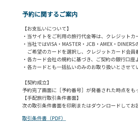
【注意事項】
当キャンプ場のそばを流れる歴舟川は、上流
予約に関するご案内
される事故が数件起きています。このため、河
【お支払いについて】
（１）川原にテントやタープを張らない。
・当サイトをご利用の旅行代金等は、クレジットカ
（２）雨が降ったときは川原で遊ばない。
・当社ではVISA・MASTER・JCB・AMEX・DI
（３）カムイコタン公園キャンプ場で雨が降
ご希望のカードを選択し、クレジットカード会員番
での遊びを中止する。
・各カード会社の規約に基づき、ご契約の銀行口座
（４）キャンプ場の管理者や地元住民から川
・各カードとも一括払いのみのお取り扱いとさせて
【契約成立】
予約完了画面に［予約番号］が発番された時点をも
【手配旅行取引条件書面】
次の取引条件書面を印刷またはダウンロードしてお
取引条件書（PDF）