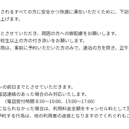
されるすべての方に安全かつ快適に滞在いただくために、下記
上げます。
とさせていただき、周囲の方への御配慮をお願いします。
校生以上の方の付き添いをお願いします。
用は、事前に予約いただいた方のみで、連泊の方を除き、正午
ンの手続きを行ってください。午後3時前にお越しの方は、午
手続きを行ってください。
車場にとめてください。
り使用の場合は午後5時まで）です。チェックインの手続きを
ンの前日までとさせていただきます。
前8時30分から午前10時までの間にゴミステーションに出して
電話連絡のあった場合のみ対応いたします。
いします。
付時間 8:30～10:00、15:00～17:00）
になられなかった場合は、利用料金全額をキャンセル料として
予約する行為は、他の利用者の迷惑となりますのでくれぐれも
火、キャンプファイヤー、打ち上げ式花火、テントサウナの設置