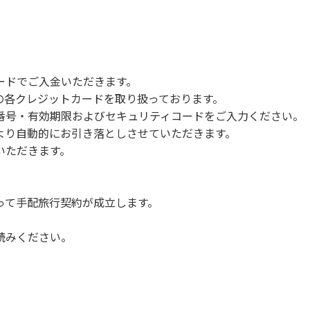
で雨が降ると短時間で増水し、川原で遊んでいると大変危険な
川利用者は次の事項を守り、安全に楽しく遊びましょう。
ードでご入金いただきます。
NERSの各クレジットカードを取り扱っております。
らなくても、上流で雨が降り急に増水することがあるので、水の
号・有効期限およびセキュリティコードをご入力ください。
より自動的にお引き落としさせていただきます。
についての注意や警告があった場合は素直に耳を傾け、指示に従
いただきます。
って手配旅行契約が成立します。
読みください。