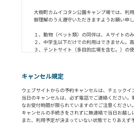
大樹町カムイコタン公園キャンプ場では、利用
御理解のうえ遵守いただきますようお願い申し
１、動物（ペット類）の同伴は、Ａサイトのみ
２、中学生以下だけでの利用はできません。高
３、テントサイト（多目的広場を含む。）の使
の予約をお願いします。管理棟にてチェックイ
ください。午後5時過ぎにお越しの方は、翌朝
４、車両は、荷物の積み下ろし時以外は、駐
キャンセル規定
５、チェックアウトは、午前10時まで（日帰
手続きを行ってください。
ウェブサイトからの予約キャンセルは、チェックイ
６、ゴミは分別されたもののみ回収します。午
当日のキャンセルは、必ず電話でご連絡ください。
にチェックアウトする方は、お持ち帰りをお願
なお受付時間が限られていますのでご注意ください。（電話受
キャンセルの手続きをされずに無連絡で当日お越し
【禁止事項】
また、利用予定が決まっていない状態でとりあえず
カラオケ、発電機、地面での直火による焚き