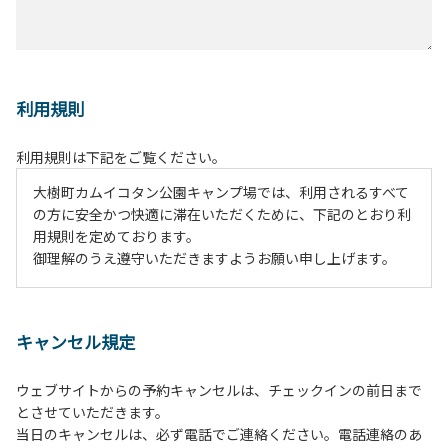
利用規則
利用規則は下記をご覧ください。
大樹町カムイコタン公園キャンプ場では、利用されるすべて
の方に安全かつ快適に滞在いただくために、下記のとおり利
用規則を定めております。
御理解のうえ遵守いただきますようお願い申し上げます。
１、動物（ペット類）の同伴は、Ａサイトのみとさせていた
だき、周囲の方への御配慮をお願いします。
キャンセル規定
２、中学生以下だけでの利用はできません。高校生以上の方
の付き添いをお願いします。
ウェブサイトからの予約キャンセルは、チェックインの前日まで
３、テントサイト（多目的広場を含む。）の使用は、事前に
とさせていただきます。
予約いただいた方のみで、連泊の方を除き、正午からです。
当日のキャンセルは、必ず電話でご連絡ください。電話連絡のあ
基本的に、テント1張りにつき1区画の予約をお願いします。