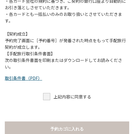
当キャンプ場のそばを流れる歴舟川は、上流で雨が降ると短
・各カード会社の規約に基づき、ご契約の銀行口座より自動的に
時間で増水し、川原で遊んでいると大変危険な状態になりや
お引き落としさせていただきます。
すく、過去にも増水により人が流される事故が数件起きてい
・各カードとも一括払いのみのお取り扱いとさせていただきま
ます。このため、河川利用者は次の事項を守り、安全に楽し
す。
く遊びましょう。
（１）川原にテントやタープを張らない。
【契約成立】
（２）雨が降ったときは川原で遊ばない。
予約完了画面に［予約番号］が発番された時点をもって手配旅行
（３）カムイコタン公園キャンプ場で雨が降らなくても、上
契約が成立します。
流で雨が降り急に増水することがあるので、水の濁りに注意
【手配旅行取引条件書面】
し、濁り始めたときには直ちに川原での遊びを中止する。
次の取引条件書面を印刷またはダウンロードしてお読みくださ
（４）キャンプ場の管理者や地元住民から川についての注意
い。
や警告があった場合は素直に耳を傾け、指示に従う。
取引条件書（PDF）
上記内容に同意する
予約カゴに入れる