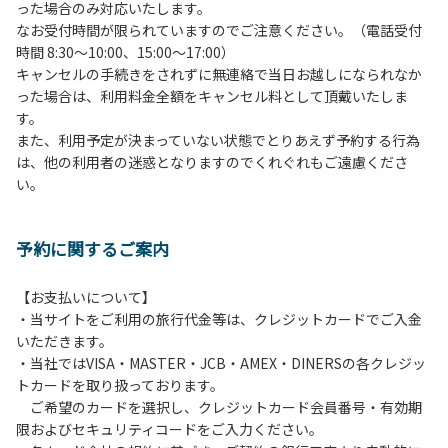
った場合のみ対応いたします。
管理棟にてチェックインの手続きを行ってください。午後3
なお受付時間が限られていますのでご注意ください。（電話受付
時前にお越しの方は、午後3時になりましたら管理棟にて手
時間 8:30～10:00、15:00～17:00）
続きを行ってください。午後5時過ぎにお越しの方は、翌朝
キャンセルの手続きをされずに無連絡で当日お越しになられなか
手続きを行ってください。
った場合は、利用料金全額をキャンセル料として頂戴いたしま
４、車両は、荷物の積み下ろし時以外は、駐車場にとめてく
す。
ださい。
また、利用予定が決まっていない状態でとりあえず予約する行為
５、チェックアウトは、午前10時まで（日帰り使用の場合は
は、他の利用者の迷惑となりますのでくれぐれもご遠慮くださ
午後5時まで）です。チェックインの手続きを行っていない
い。
方や使用人数が増えた場合は、必ず手続きを行ってくださ
い。
６、ゴミは分別されたもののみ回収します。午前8時30分か
予約に関するご案内
ら午前10時までの間にゴミステーションに出してください。
日帰り使用の方及び午前７時30分前にチェックアウトする方
は、お持ち帰りをお願いします。
【お支払いについて】
・当サイトをご利用の旅行代金等は、クレジットカードでご入金
【禁止事項】
いただきます。
カラオケ、発電機、地面での直火による焚き火、キャンプフ
・当社ではVISA・MASTER・JCB・AMEX・DINERSの各クレジッ
ァイヤー、打ち上げ式花火、テントサウナの設置
トカードを取り扱っております。
ご希望のカードを選択し、クレジットカード会員番号・有効期
【注意事項】
限およびセキュリティコードをご入力ください。